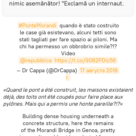
nimic asemănător! "Exclamă un internaut.
#PonteMorandi
quando è stato costruito
le case già esistevano, alcuni tetti sono
stati tagliati per fare spazio ai piloni. Ma
chi ha permesso un obbrobrio simile?!?
Video
@repubblica
https://t.co/9082PDlc56
— Dr Cappa (@DrCappa)
17 августа 2018 
г.
«Quand le pont a été construit, les maisons existaient
déjà, des toits ont été coupés pour faire place aux
pylônes. Mais qui a permis une honte pareille?!?»
Building dense housing underneath a
concrete structure, here the remains
of the Morandi Bridge in Genoa, pretty