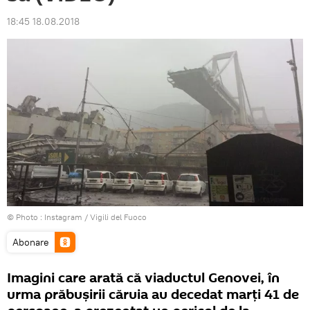
18:45 18.08.2018
© Photo :
Instagram / Vigili del Fuoco
Abonare
Imagini care arată că viaductul Genovei, în
urma prăbușirii căruia au decedat marți 41 de