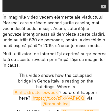
În imaginile video vedem elemente ale viaductului
Morandi care străbate acoperișurile caselor, mai
vechi decât podul însuși. Acum, autoritățile
genoveze intenționează să demoleze aceste clădiri,
unde au trăit 630 de persoane, pentru a deschide o
nouă pagină până în 2019, să anunțe mass-media.
Mulți utilizatori de Internet își exprimă surprinderea
față de aceste revelații prin împărtășirea imaginilor
în cauză.
This video shows how the collapsed
bridge in Genoa Italy is resting on the
buildings. Where is
#infrastructuresweek
? before it happens
here?
https://t.co/zPxKVAPeCQ
via
@repubblica