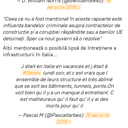
— D. William Norris (@dwilliam9940)
16 
августа 2018 г.
"Ceea ce nu a fost menționat în aceste rapoarte este
influența bandelor criminale asupra contractelor de
construcție și a corupției răspândite sau a banilor UE
deturnați. Sper ca noul guvern să o rezolve"
Alții menționează o posibilă lipsă de întreținere a
infrastructurii în Italia…
J était en italie en vacances et j était à
#Genes
lundi soir, et c est vrais que l
ensemble de leurs structure et très abîmé
que se soit les bâtiments, tunnels, ponts.On
voit bien qu il y a un manque d entretient. C
est malheureux qu' il faut qu' il y ai des
morts pour qu' il
— Pascal M (@Pascaltarbes)
15 августа 
2018 г.