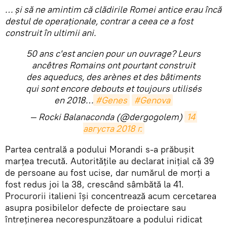
… și să ne amintim că clădirile Romei antice erau încă
destul de operaționale, contrar a ceea ce a fost
construit în ultimii ani.
50 ans c'est ancien pour un ouvrage? Leurs
ancêtres Romains ont pourtant construit
des aqueducs, des arènes et des bâtiments
qui sont encore debouts et toujours utilisés
en 2018…
#Genes
#Genova
— Rocki Balanaconda (@dergogolem)
14 
августа 2018 г.
Partea centrală a podului Morandi s-a prăbușit
marțea trecută. Autoritățile au declarat inițial că 39
de persoane au fost ucise, dar numărul de morți a
fost redus joi la 38, crescând sâmbătă la 41.
Procurorii italieni își concentrează acum cercetarea
asupra posibilelor defecte de proiectare sau
întreținerea necorespunzătoare a podului ridicat