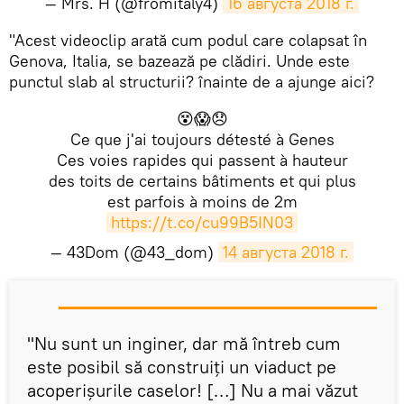
— Mrs. H (@fromitaly4)
16 августа 2018 г.
"Acest videoclip arată cum podul care colapsat în
Genova, Italia, se bazează pe clădiri. Unde este
punctul slab al structurii? înainte de a ajunge aici?
😵😱😞
Ce que j'ai toujours détesté à Genes
Ces voies rapides qui passent à hauteur
des toits de certains bâtiments et qui plus
est parfois à moins de 2m
https://t.co/cu99B5IN03
— 43Dom (@43_dom)
14 августа 2018 г.
"Nu sunt un inginer, dar mă întreb cum
este posibil să construiți un viaduct pe
acoperișurile caselor! […] Nu a mai văzut