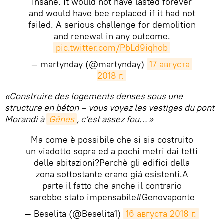
insane. It would not have lasted forever
and would have bee replaced if it had not
failed. A serious challenge for demolition
and renewal in any outcome.
pic.twitter.com/PbLd9iqhob
— martynday (@martynday)
17 августа 
2018 г.
«Construire des logements denses sous une
structure en béton – vous voyez les vestiges du pont
Morandi à
Gênes
, c’est assez fou… »
Ma come è possibile che si sia costruito
un viadotto sopra ed a pochi metri dai tetti
delle abitazioni?Perchè gli edifici della
zona sottostante erano giá esistenti.A
parte il fatto che anche il contrario
sarebbe stato impensabile#Genovaponte
— Beselita (@Beselita1)
16 августа 2018 г.