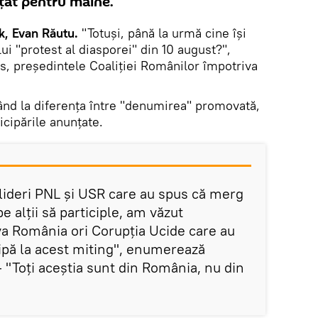
țat pentru mâine.
k, Evan Răutu.
"Totuși, până la urmă cine își
i "protest al diasporei" din 10 august?",
s, președintele Coaliției Românilor împotriva
rând la diferența între "denumirea" promovată,
ticipările anunțate.
 lideri PNL și USR care au spus că merg
 pe alții să participle, am văzut
tiva România ori Corupția Ucide care au
cipă la acest miting", enumerează
 "Toți aceștia sunt din România, nu din