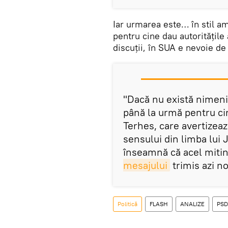
Iar urmarea este… în stil a
pentru cine dau autoritățile 
discuții, în SUA e nevoie de
"Dacă nu există nimen
până la urmă pentru cin
Terhes, care avertizea
sensului din limba lui 
înseamnă că acel mitin
mesajului
trimis azi n
Politică
FLASH
ANALIZE
PSD