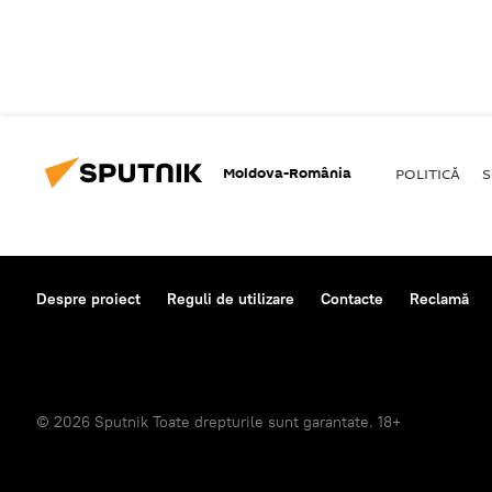
Moldova-România
POLITICĂ
S
Despre proiect
Reguli de utilizare
Contacte
Reclamă
© 2026 Sputnik Toate drepturile sunt garantate. 18+