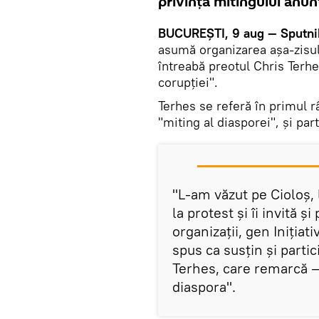
privința mitingului anun
BUCUREȘTI, 9 aug — Sputni
asumă organizarea așa-zisulu
întreabă preotul Chris Terhe
corupției".
Terhes se referă în primul 
"miting al diasporei", și par
"L-am văzut pe Cioloș,
la protest și îi invită și
organizații, gen Iniția
spus ca susțin și parti
Terhes, care remarcă —
diaspora".