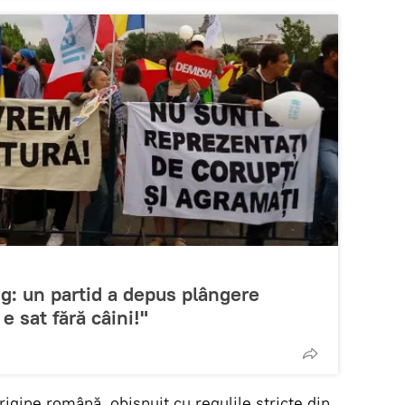
ng: un partid a depus plângere
 sat fără câini!"
igine română, obișnuit cu regulile stricte din