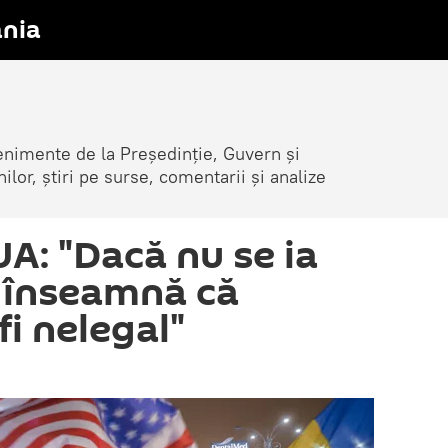
nia
venimente de la Președinție, Guvern și
nilor, știri pe surse, comentarii și analize
A: "Dacă nu se ia
, înseamnă că
fi nelegal"