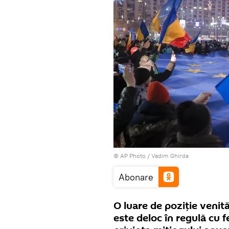
© AP Photo / Vadim Ghirda
Abonare
O luare de poziție venit
este deloc în regulă cu f