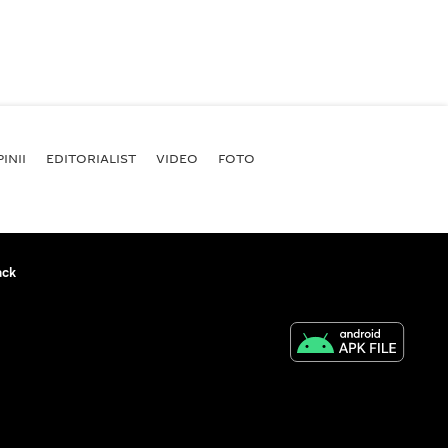
INII
EDITORIALIST
VIDEO
FOTO
ack