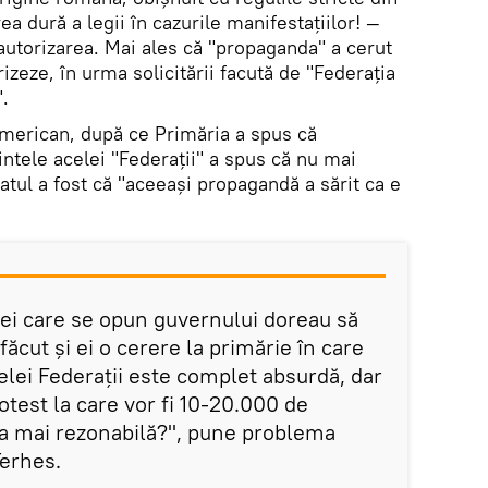
a dură a legii în cazurile manifestațiilor! —
utorizarea. Mai ales că "propaganda" a cerut
zeze, în urma solicitării facută de "Federația
.
 american, după ce Primăria a spus că
ntele acelei "Federații" a spus că nu mai
tatul a fost că "aceeași propagandă a sărit ca e
ei care se opun guvernului doreau să
 făcut și ei o cerere la primărie în care
elei Federații este complet absurdă, dar
otest la care vor fi 10-20.000 de
a mai rezonabilă?", pune problema
Terhes.