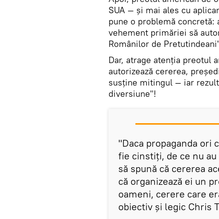
SUA — și mai ales cu aplicare
pune o problemă concretă: a
vehement primăriei să autori
Românilor de Pretutindeani"
Dar, atrage atenția preotul
autorizează cererea, președi
susține mitingul — iar rezul
diversiune"!
"Daca propaganda ori c
fie cinstiți, de ce nu au
să spună că cererea ac
că organizează ei un pr
oameni, cerere care er
obiectiv și legic Chris 