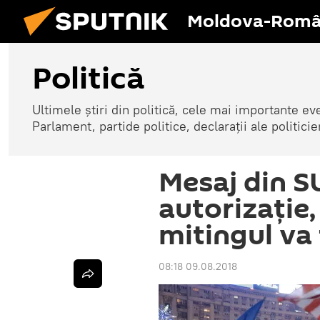
Moldova-Româ
Politică
Ultimele știri din politică, cele mai importante e
Parlament, partide politice, declarații ale politicie
Mesaj din SU
autorizație
mitingul va 
08:18 09.08.2018