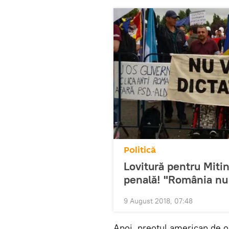
Politică
Lovitură pentru Miti
penală! "România nu e
9 August 2018, 07:48
Apoi, preotul american de or