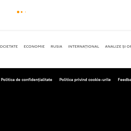
OCIETATE
ECONOMIE
RUSIA
INTERNAŢIONAL
ANALIZE ȘI OP
Politica de confidențialitate
Politica privind cookie-urile
Feedb