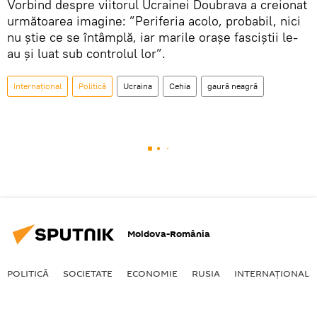
Vorbind despre viitorul Ucrainei Doubrava a creionat
următoarea imagine: ”Periferia acolo, probabil, nici
nu știe ce se întâmplă, iar marile orașe fasciștii le-
au și luat sub controlul lor”.
Internaţional
Politică
Ucraina
Cehia
gaură neagră
Moldova-România
POLITICĂ
SOCIETATE
ECONOMIE
RUSIA
INTERNAŢIONAL