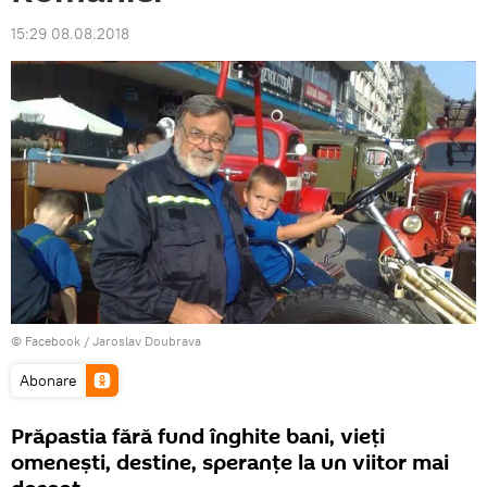
15:29 08.08.2018
©
Facebook / Jaroslav Doubrava
Abonare
Prăpastia fără fund înghite bani, vieți
omenești, destine, speranțe la un viitor mai