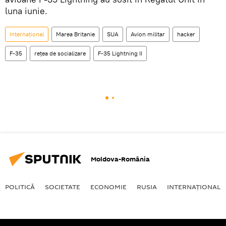
luna iunie.
Internaţional
Marea Britanie
SUA
Avion militar
hacker
F-35
rețea de socializare
F-35 Lightning II
Moldova-România
POLITICĂ
SOCIETATE
ECONOMIE
RUSIA
INTERNAŢIONAL