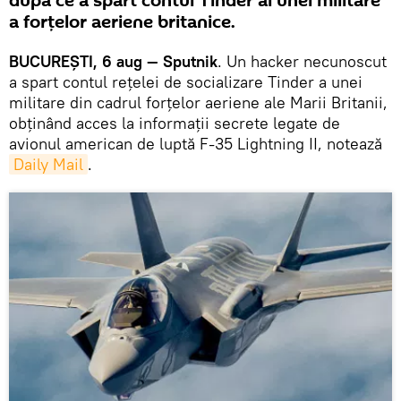
după ce a spart contul Tinder al unei militare
a forțelor aeriene britanice.
BUCUREȘTI, 6 aug — Sputnik
. Un hacker necunoscut
a spart contul rețelei de socializare Tinder a unei
militare din cadrul forțelor aeriene ale Marii Britanii,
obținând acces la informații secrete legate de
avionul american de luptă F-35 Lightning II, notează
Daily Mail
.