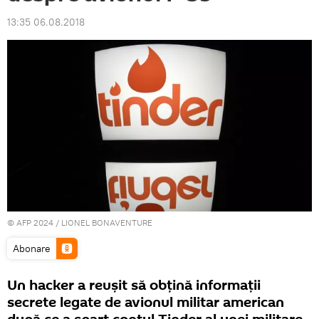
13:35 06.08.2018
© AFP 2024 / LIONEL BONAVENTURE
Abonare
Un hacker a reușit să obțină informații
secrete legate de avionul militar american