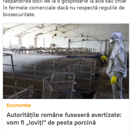
răspândirea bolii de la o gospodărie la alta sau chiar
în fermele comerciale dacă nu respectă regulile de
biosecuritate.
Economie
Autorităţile române fuseseră avertizate:
vom fi „loviţi" de pesta porcină