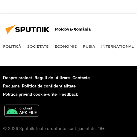
Moldova-România
POLITICĂ
SOCIETATE
ECONOMIE
RUSIA
INTERNAŢIONAL
Despre proiect
Reguli de utilizare
Contacte
Reclamă
Politica de confidențialitate
Politica privind cookie-urile
Feedback
© 2026 Sputnik Toate drepturile sunt garantate. 18+