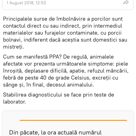
1 August 2018, 12:53
Principalele surse de îmbolnăvire a porcilor sunt
contactul direct cu sau indirect, prin intermediul
materialelor sau furajelor contaminate, cu porcii
bolnavi, indiferent dacă aceştia sunt domestici sau
mistreţi.
Cum se manifestă PPA? De regulă, animalele
afectate vor prezenta următoarele simptome: piele
înroşită, deplasare dificilă, apatie, refuzul mâncării,
febră de peste 40 de grade Celsius, excreţii cu
sânge şi, în final, decesul animalului.
Stabilirea diagnosticului se face prin teste de
laborator.
Din păcate, la ora actuală numărul