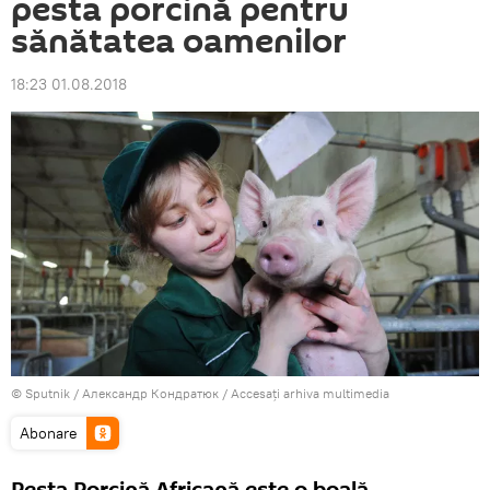
pesta porcină pentru
sănătatea oamenilor
18:23 01.08.2018
© Sputnik / Александр Кондратюк
/
Accesați arhiva multimedia
Abonare
Pesta Porcină Africană este o boală