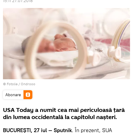
15:11 27.07.2018
©
Fotolia
/ Ondrooo
Abonare
USA Today a numit cea mai periculoasă țară
din lumea occidentală la capitolul nașteri.
BUCUREȘTI, 27 iul — Sputnik
. În prezent, SUA