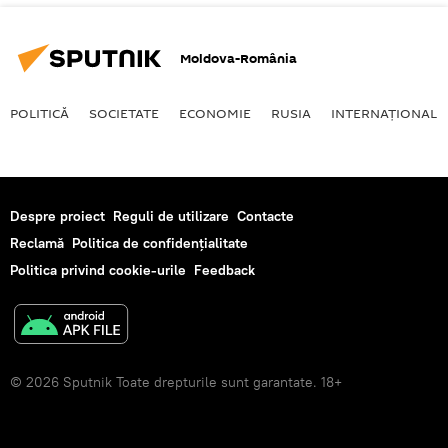
Moldova-România
POLITICĂ
SOCIETATE
ECONOMIE
RUSIA
INTERNAŢIONAL
Despre proiect
Reguli de utilizare
Contacte
Reclamă
Politica de confidențialitate
Politica privind cookie-urile
Feedback
© 2026 Sputnik Toate drepturile sunt garantate. 18+