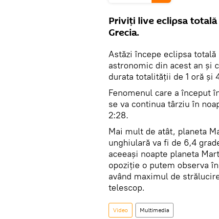
Priviți live eclipsa total
Grecia.
Astăzi începe eclipsa total
astronomic din acest an şi c
durata totalității de 1 oră și
Fenomenul care a început în 
se va continua târziu în noa
2:28.
Mai mult de atât, planeta Ma
unghiulară va fi de 6,4 grad
aceeaşi noapte planeta Marte
opoziţie o putem observa în
având maximul de strălucire
telescop.
Video
Multimedia