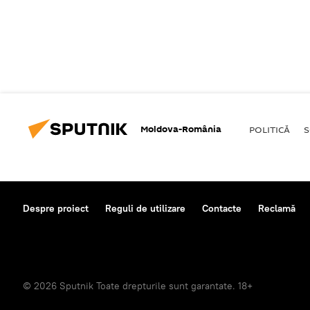
Moldova-România
POLITICĂ
S
Despre proiect
Reguli de utilizare
Contacte
Reclamă
© 2026 Sputnik Toate drepturile sunt garantate. 18+