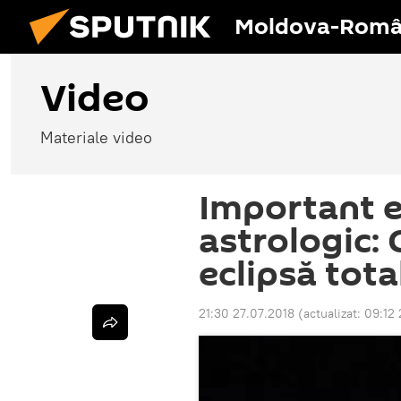
Moldova-Româ
Video
Materiale video
Important 
astrologic:
eclipsă tota
21:30 27.07.2018
(actualizat:
09:12 