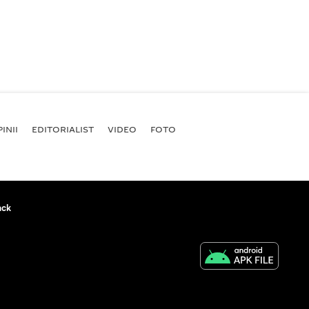
INII
EDITORIALIST
VIDEO
FOTO
ack