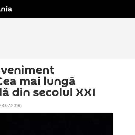
nia
eveniment
 Cea mai lungă
lă din secolul XXI
28.07.2018
)