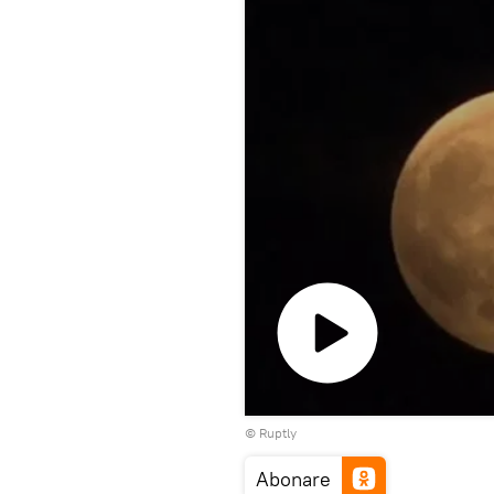
Play
©
Ruptly
Video
Abonare