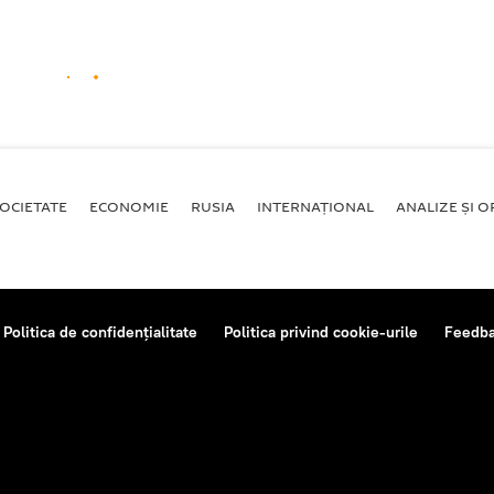
OCIETATE
ECONOMIE
RUSIA
INTERNAŢIONAL
ANALIZE ȘI OP
Politica de confidențialitate
Politica privind cookie-urile
Feedb