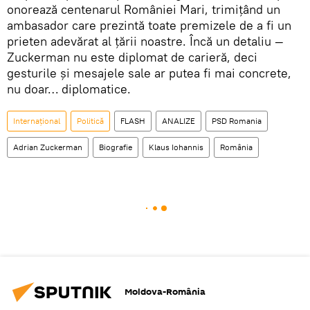
onorează centenarul României Mari, trimițând un
ambasador care prezintă toate premizele de a fi un
prieten adevărat al țării noastre. Încă un detaliu —
Zuckerman nu este diplomat de carieră, deci
gesturile și mesajele sale ar putea fi mai concrete,
nu doar… diplomatice.
Internaţional
Politică
FLASH
ANALIZE
PSD Romania
Adrian Zuckerman
Biografie
Klaus Iohannis
România
Moldova-România