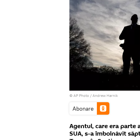
© AP Photo / Andrew Harnik
Abonare
Agentul, care era parte 
SUA, s-a îmbolnăvit săpt