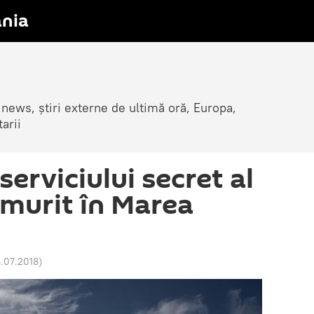
nia
 news, știri externe de ultimă oră, Europa,
arii
serviciului secret al
 murit în Marea
8.07.2018
)