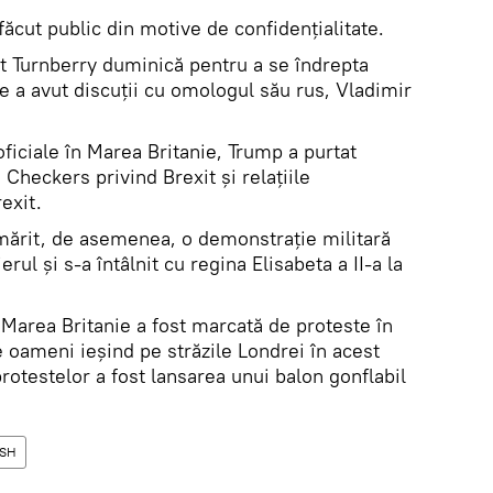
ăcut public din motive de confidențialitate.
t Turnberry duminică pentru a se îndrepta
e a avut discuții cu omologul său rus, Vladimir
oficiale în Marea Britanie, Trump a purtat
Checkers privind Brexit și relațiile
exit.
mărit, de asemenea, o demonstrație militară
l și s-a întâlnit cu regina Elisabeta a II-a la
 Marea Britanie a fost marcată de proteste în
 oameni ieșind pe străzile Londrei în acest
rotestelor a fost lansarea unui balon gonflabil
ASH