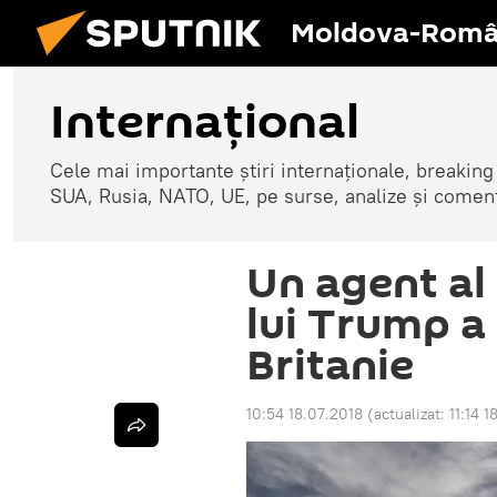
Moldova-Româ
Internaţional
Cele mai importante știri internaționale, breaking
SUA, Rusia, NATO, UE, pe surse, analize și coment
Un agent al 
lui Trump a
Britanie
10:54 18.07.2018
(actualizat:
11:14 1