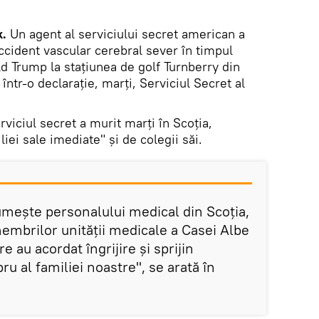
k.
Un agent al serviciului secret american a
ccident vascular cerebral sever în timpul
ald Trump la stațiunea de golf Turnberry din
 într-o declarație, marți, Serviciul Secret al
erviciul secret a murit marți în Scoția,
iei sale imediate" și de colegii săi.
umește personalului medical din Scoția,
membrilor unității medicale a Casei Albe
are au acordat îngrijire și sprijin
 al familiei noastre", se arată în