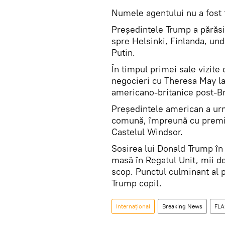
Numele agentului nu a fost f
Președintele Trump a părăsi
spre Helsinki, Finlanda, und
Putin.
În timpul primei sale vizite 
negocieri cu Theresa May la 
americano-britanice post-Br
Președintele american a ur
comună, împreună cu premieru
Castelul Windsor.
Sosirea lui Donald Trump în
masă în Regatul Unit, mii de
scop. Punctul culminant al p
Trump copil.
Internaţional
Breaking News
FL