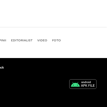
INII
EDITORIALIST
VIDEO
FOTO
ack