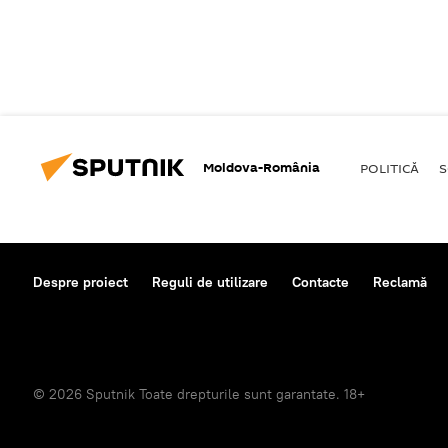
Moldova-România
POLITICĂ
S
Despre proiect
Reguli de utilizare
Contacte
Reclamă
© 2026 Sputnik Toate drepturile sunt garantate. 18+