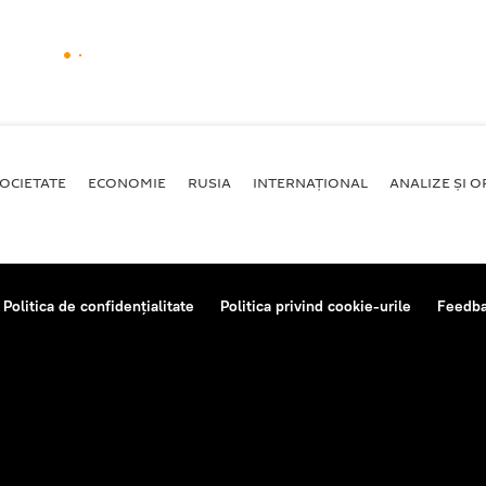
OCIETATE
ECONOMIE
RUSIA
INTERNAŢIONAL
ANALIZE ȘI OP
Politica de confidențialitate
Politica privind cookie-urile
Feedb