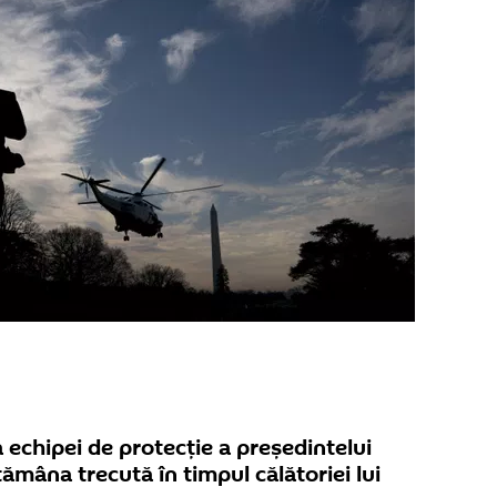
a echipei de protecție a președintelui
ămâna trecută în timpul călătoriei lui