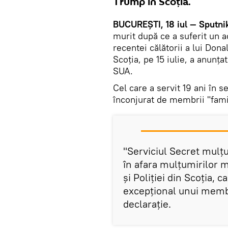
Trump în Scoția.
BUCUREȘTI, 18 iul — Sputni
murit după ce a suferit un a
recentei călătorii a lui Don
Scoția, pe 15 iulie, a anunțat
SUA.
Cel care a servit 19 ani în s
înconjurat de membrii "famil
"Serviciul Secret mulț
în afara mulțumirilor 
și Poliției din Scoția, c
excepțional unui membru
declarație.