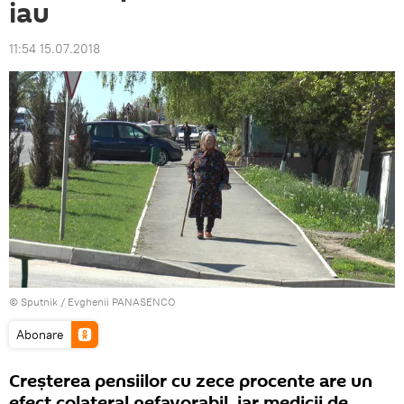
iau
11:54 15.07.2018
© Sputnik / Evghenii PANASENCO
Abonare
Creşterea pensiilor cu zece procente are un
efect colateral nefavorabil, iar medicii de