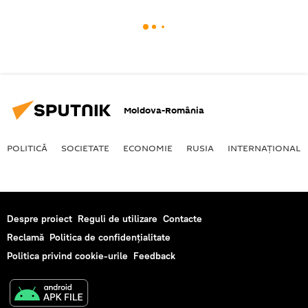
Moldova-România
POLITICĂ
SOCIETATE
ECONOMIE
RUSIA
INTERNAŢIONAL
Despre proiect
Reguli de utilizare
Contacte
Reclamă
Politica de confidențialitate
Politica privind cookie-urile
Feedback