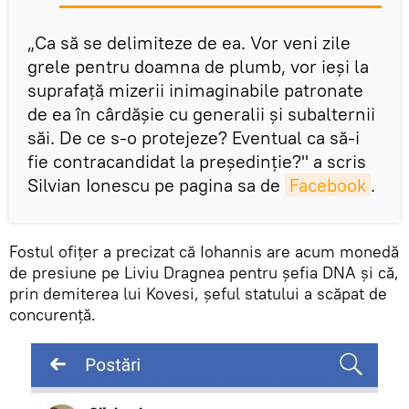
„Ca să se delimiteze de ea. Vor veni zile
grele pentru doamna de plumb, vor ieşi la
suprafaţă mizerii inimaginabile patronate
de ea în cârdăşie cu generalii şi subalternii
săi. De ce s-o protejeze? Eventual ca să-i
fie contracandidat la preşedinţie?" a scris
Silvian Ionescu pe pagina sa de
Facebook
.
Fostul ofiţer a precizat că Iohannis are acum monedă
de presiune pe Liviu Dragnea pentru şefia DNA şi că,
prin demiterea lui Kovesi, şeful statului a scăpat de
concurenţă.