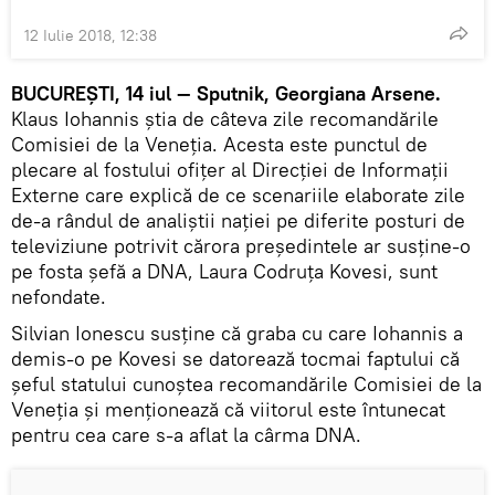
12 Iulie 2018, 12:38
BUCUREŞTI, 14 iul — Sputnik, Georgiana Arsene.
Klaus Iohannis ştia de câteva zile recomandările
Comisiei de la Veneţia. Acesta este punctul de
plecare al fostului ofiţer al Direcţiei de Informaţii
Externe care explică de ce scenariile elaborate zile
de-a rândul de analiştii naţiei pe diferite posturi de
televiziune potrivit cărora preşedintele ar susţine-o
pe fosta şefă a DNA, Laura Codruţa Kovesi, sunt
nefondate.
Silvian Ionescu susţine că graba cu care Iohannis a
demis-o pe Kovesi se datorează tocmai faptului că
şeful statului cunoştea recomandările Comisiei de la
Veneţia şi menţionează că viitorul este întunecat
pentru cea care s-a aflat la cârma DNA.