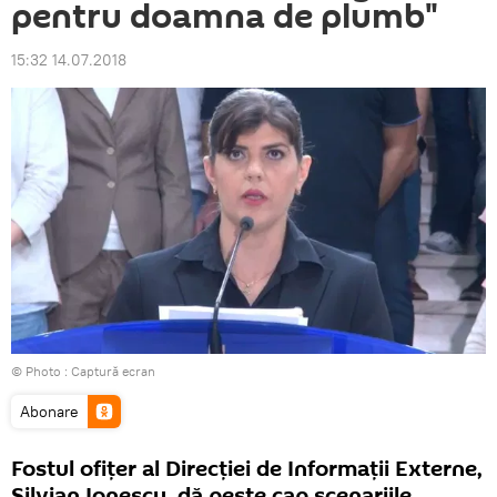
pentru doamna de plumb"
15:32 14.07.2018
© Photo :
Captură ecran
Abonare
Fostul ofiţer al Direcţiei de Informaţii Externe,
Silvian Ionescu, dă peste cap scenariile