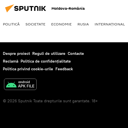
Moldova-România
POLITICĂ
SOCIETATE
ECONOMIE
RUSIA
INTERNAŢIONAL
Despre proiect
Reguli de utilizare
Contacte
Reclamă
Politica de confidențialitate
Politica privind cookie-urile
Feedback
© 2026 Sputnik Toate drepturile sunt garantate. 18+