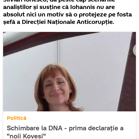
analiştilor şi susţine că Iohannis nu are
absolut nici un motiv să o protejeze pe fosta
şefă a Direcţiei Naţionale Anticorupţie.
Politică
Schimbare la DNA - prima declarație a
"noii Kovesi"