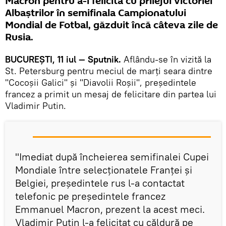
Macron pentru a-l felicita cu prilejul victoriei
Albaştrilor în semifinala Campionatului
Mondial de Fotbal, găzduit încă câteva zile de
Rusia.
BUCUREŞTI, 11 iul — Sputnik.
Aflându-se în vizită la
St. Petersburg pentru meciul de marţi seara dintre
"Cocoşii Galici" și "Diavolii Roşii", președintele
francez a primit un mesaj de felicitare din partea lui
Vladimir Putin.
"Imediat după încheierea semifinalei Cupei
Mondiale între selecționatele Franţei şi
Belgiei, președintele rus l-a contactat
telefonic pe președintele francez
Emmanuel Macron, prezent la acest meci.
Vladimir Putin l-a felicitat cu căldură pe