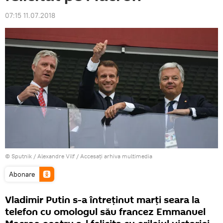
07:15 11.07.2018
© Sputnik / Alexandre Vilf
/
Accesați arhiva multimedia
Abonare
Vladimir Putin s-a întreţinut marţi seara la
telefon cu omologul său francez Emmanuel