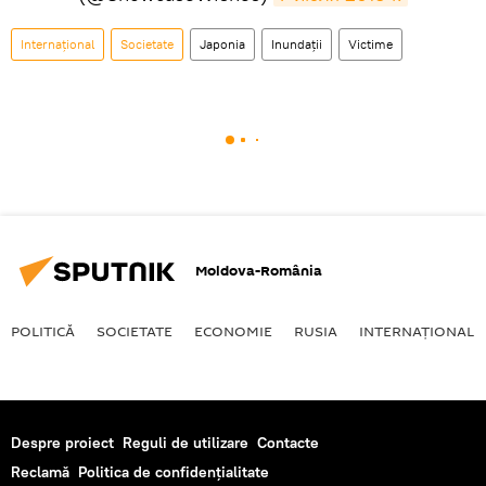
Internaţional
Societate
Japonia
Inundații
Victime
Moldova-România
POLITICĂ
SOCIETATE
ECONOMIE
RUSIA
INTERNAŢIONAL
Despre proiect
Reguli de utilizare
Contacte
Reclamă
Politica de confidențialitate