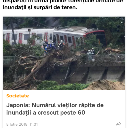
dispăruți în urma ploilor torențiale urmate de
inundații și surpări de teren.
Societate
Japonia: Numărul vieților răpite de
inundații a crescut peste 60
8 Iulie 2018, 11:01