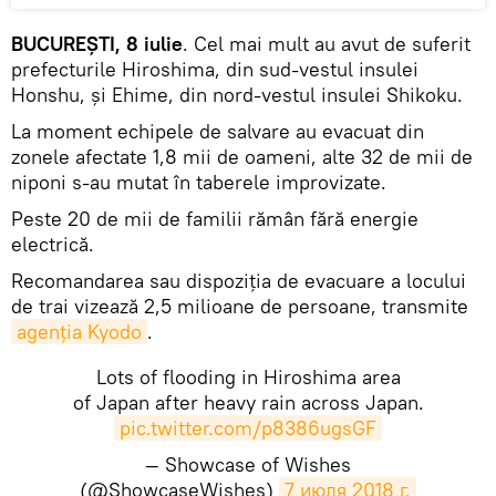
BUCUREȘTI, 8 iulie
. Cel mai mult au avut de suferit
prefecturile Hiroshima, din sud-vestul insulei
Honshu, și Ehime, din nord-vestul insulei Shikoku.
La moment echipele de salvare au evacuat din
zonele afectate 1,8 mii de oameni, alte 32 de mii de
niponi s-au mutat în taberele improvizate.
Peste 20 de mii de familii rămân fără energie
electrică.
Recomandarea sau dispoziția de evacuare a locului
de trai vizează 2,5 milioane de persoane, transmite
agenția Kyodo
.
Lots of flooding in Hiroshima area
of Japan after heavy rain across Japan.
pic.twitter.com/p8386ugsGF
— Showcase of Wishes
(@ShowcaseWishes)
7 июля 2018 г.