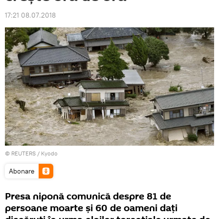
17:21 08.07.2018
©
REUTERS
/ Kyodo
Abonare
Presa niponă comunică despre 81 de
persoane moarte și 60 de oameni dați