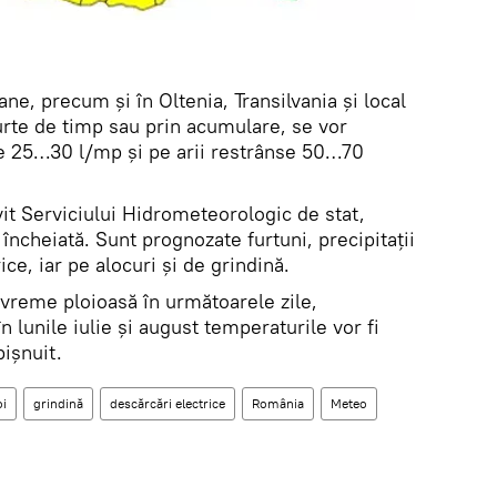
ne, precum și în Oltenia, Transilvania și local
urte de timp sau prin acumulare, se vor
 de 25…30 l/mp și pe arii restrânse 50…70
it Serviciului Hidrometeorologic de stat,
încheiată. Sunt prognozate furtuni, precipitații
ice, iar pe alocuri și de grindină.
 vreme ploioasă în următoarele zile,
în lunile iulie și august temperaturile vor fi
ișnuit.
oi
grindină
descărcări electrice
România
Meteo