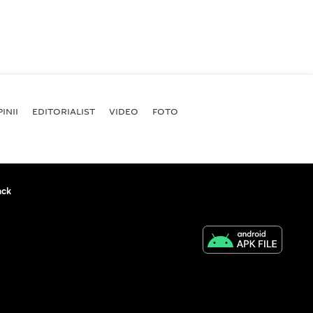
INII
EDITORIALIST
VIDEO
FOTO
ack