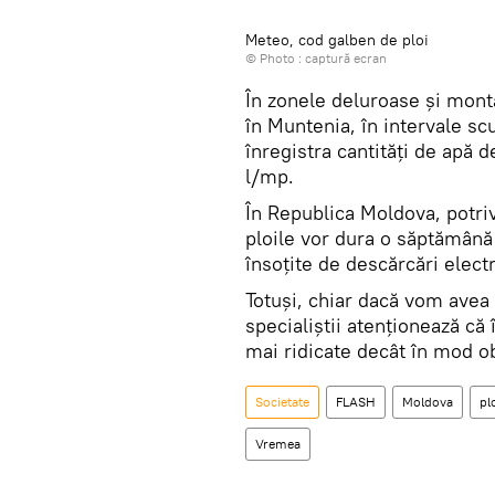
Meteo, cod galben de ploi
© Photo :
captură ecran
În zonele deluroase și monta
în Muntenia, în intervale sc
înregistra cantități de apă
l/mp.
În Republica Moldova, potriv
ploile vor dura o săptămână 
însoțite de descărcări electr
Totuși, chiar dacă vom avea
specialiștii atenționează că 
mai ridicate decât în mod ob
Societate
FLASH
Moldova
pl
Vremea