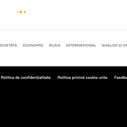
OCIETATE
ECONOMIE
RUSIA
INTERNAŢIONAL
ANALIZE ȘI OP
Politica de confidențialitate
Politica privind cookie-urile
Feedb