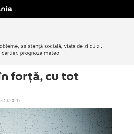
nia
obleme, asistență socială, viața de zi cu zi,
in cartier, prognoza meteo
în forță, cu tot
18.10.2021
)