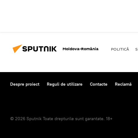
Moldova-România
POLITICĂ
S
Despre proiect
Reguli de utilizare
Contacte
Reclamă
© 2026 Sputnik Toate drepturile sunt garantate. 18+