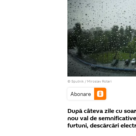
© Sputnik / Miroslav Rotari
Abonare
După câteva zile cu soa
nou val de semnificative
furtuni, descărcări electr