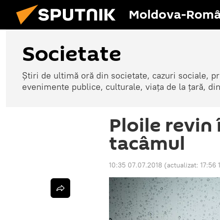
Moldova-Româ
Societate
Știri de ultimă oră din societate, cazuri sociale, pr
evenimente publice, culturale, viața de la țară, d
Ploile revin 
tacâmul
10:35 07.07.2018
(actualizat:
17:56 