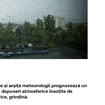
re și arșiță meteorologii prognozează un
 depuneri atmosferice însoțite de
ice, grindină.