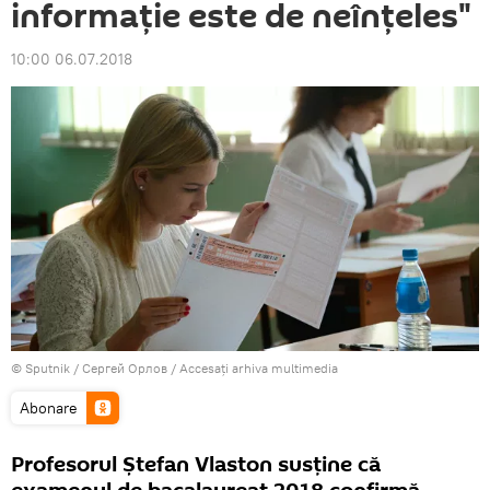
informaţie este de neînţeles"
10:00 06.07.2018
© Sputnik / Сергей Орлов
/
Accesați arhiva multimedia
Abonare
Profesorul Ştefan Vlaston susţine că