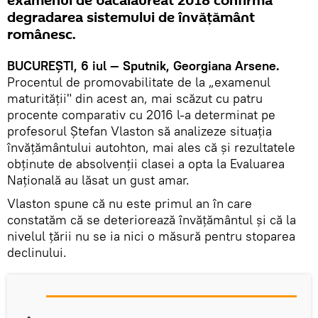
examenul de bacalaureat 2018 confirmă
degradarea sistemului de învăţământ
românesc.
BUCUREŞTI, 6 iul — Sputnik, Georgiana Arsene.
Procentul de promovabilitate de la „examenul
maturităţii" din acest an, mai scăzut cu patru
procente comparativ cu 2016 l-a determinat pe
profesorul Ştefan Vlaston să analizeze situaţia
învăţământului autohton, mai ales că şi rezultatele
obţinute de absolvenţii clasei a opta la Evaluarea
Naţională au lăsat un gust amar.
Vlaston spune că nu este primul an în care
constatăm că se deteriorează învăţământul şi că la
nivelul ţării nu se ia nici o măsură pentru stoparea
declinului.