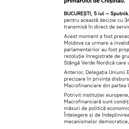
primarului de Chișinău.
BUCUREȘTI, 5 iul — Sputnik
pentru această decizie cu 34
transmisă în direct de serv
Acest moment a fost preceda
Moldova ca urmare a invalidă
parlamentarilor au fost pro
rezoluție înregistrate de gr
Stângă Verde Nordică care u
Anterior, Delegația Uniunii
precizare în privința disburs
Macrofinanciare din partea
Potrivit instituției europen
Macrofinanciară sunt condi
măsuri de politică economi
Înțelegere și de îndeplinire
mecanismelor democratice, s