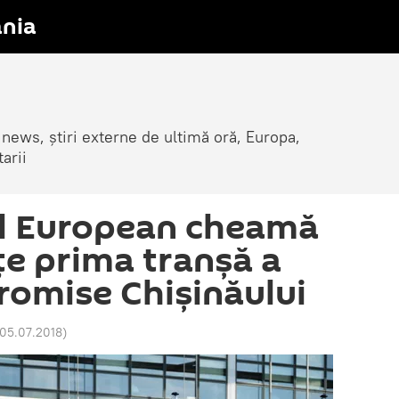
nia
 news, știri externe de ultimă oră, Europa,
arii
l European cheamă
țe prima tranșă a
promise Chișinăului
 05.07.2018
)