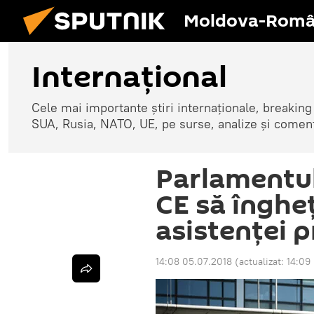
Moldova-Româ
Internaţional
Cele mai importante știri internaționale, breaking
SUA, Rusia, NATO, UE, pe surse, analize și coment
Parlamentu
CE să înghe
asistenței 
14:08 05.07.2018
(actualizat:
14:09