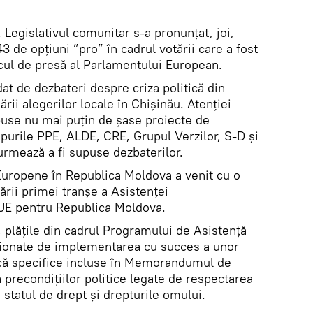
. Legislativul comunitar s-a pronunțat, joi,
3 de opțiuni ”pro” în cadrul votării care a fost
icul de presă al Parlamentului European.
t de dezbateri despre criza politică din
rii alegerilor locale în Chișinău. Atenției
puse nu mai puțin de șase proiecte de
upurile PPE, ALDE, CRE, Grupul Verzilor, S-D și
rmează a fi supuse dezbaterilor.
 Europene în Republica Moldova a venit cu o
ării primei tranșe a Asistenței
 UE pentru Republica Moldova.
e, plățile din cadrul Programului de Asistență
ționate de implementarea cu succes a unor
că specifice incluse în Memorandumul de
a precondițiilor politice legate de respectarea
tatul de drept și drepturile omului.