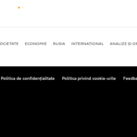
OCIETATE
ECONOMIE
RUSIA
INTERNAŢIONAL
ANALIZE ȘI OP
Politica de confidențialitate
Politica privind cookie-urile
Feedb