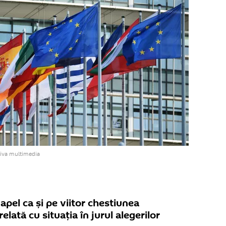
hiva multimedia
apel ca și pe viitor chestiunea
elată cu situația în jurul alegerilor