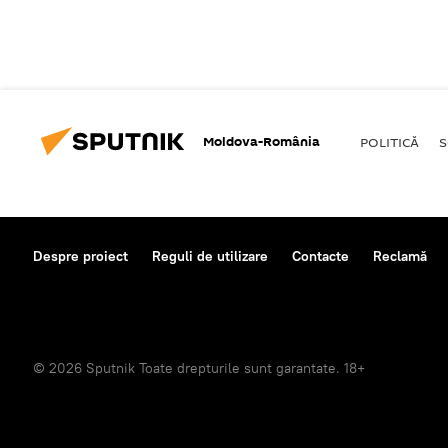
Moldova-România
POLITICĂ
S
Despre proiect
Reguli de utilizare
Contacte
Reclamă
© 2026 Sputnik Toate drepturile sunt garantate. 18+