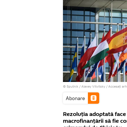
© Sputnik / Alexey Vitvitsky
/
Accesați ar
Abonare
Rezoluția adoptată face 
macrofinanțării să fie cor