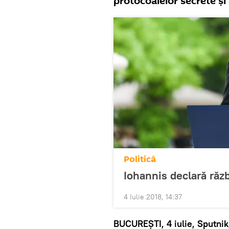
protocoalelor secrete și 
Politică
Iohannis declară războ
4 Iulie 2018, 14:37
BUCUREȘTI, 4 iulie, Sputni