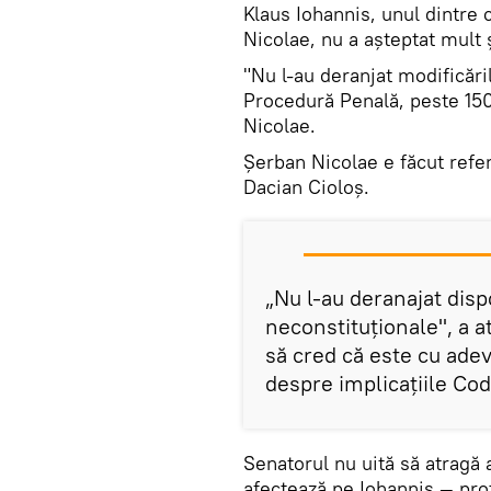
Klaus Iohannis, unul dintre c
Nicolae, nu a așteptat mult 
"Nu l-au deranjat modificăr
Procedură Penală, peste 150
Nicolae.
Șerban Nicolae e făcut refer
Dacian Cioloș.
„Nu l-au deranajat dispo
neconstituţionale", a a
să cred că este cu ade
despre implicaţiile Co
Senatorul nu uită să atragă a
afectează pe Iohannis — pro