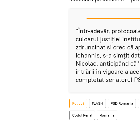
"Într-adevăr, protocoal
culoarul justiţiei instit
zdruncinat şi cred că 
Iohannis, s-a simţit da
Nicolae, anticipând că 
intrării în vigoare a ac
completat senatorul P
Politică
FLASH
PSD Romania
Codul Penal
România