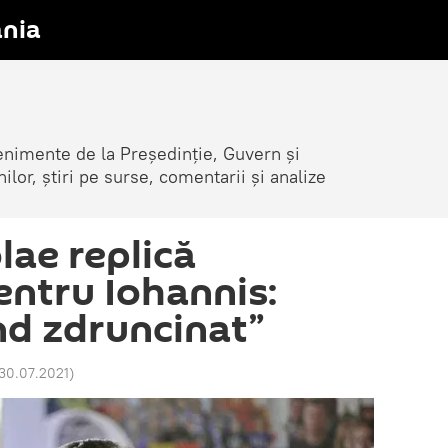
nia
venimente de la Președinție, Guvern și
nilor, știri pe surse, comentarii și analize
lae replică
entru Iohannis:
nd zdruncinat”
 30.07.2021
)