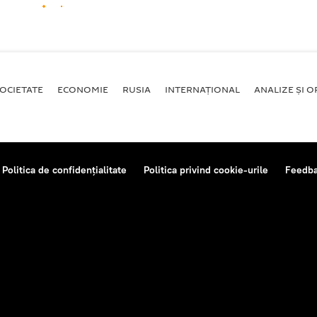
OCIETATE
ECONOMIE
RUSIA
INTERNAŢIONAL
ANALIZE ȘI OP
Politica de confidențialitate
Politica privind cookie-urile
Feedb