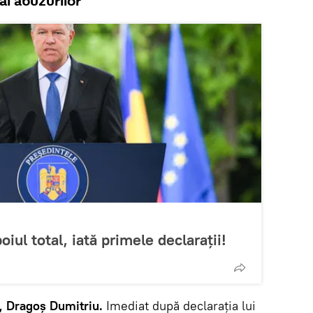
al abuzurilor
iul total, iată primele declarații!
k, Dragoș Dumitriu.
Imediat după declarația lui