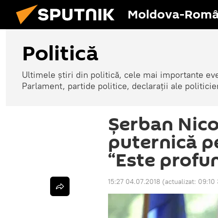
Moldova-Româ
Politică
Ultimele știri din politică, cele mai importante e
Parlament, partide politice, declarații ale politicie
Șerban Nico
puternică p
“Este profu
15:27 04.07.2018
(actualizat:
09:10