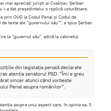
ei mai apreciați juriști ai Coaliției, Șerban
și i-a dat președintelui o replică usturătoare.
ile prin OUG la Codul Penal şi Codul de
 de texte ale "guvernului său"", a spus Șerban
ire la "guvernul său", adică la cabinetul
ziţiile din legislaţia penală declarate
tras atenția senatorul PSD. "Îmi e greu
vărat sincer atunci când vorbeşte
dului Penal asupra românilor".
tenția asupra unui aspect care, în opinia sa, îl
tocoalele.