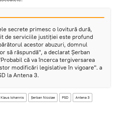
ele secrete primesc o lovitură dură,
uit de serviciile justiţiei este profund
apărătorul acestor abuzuri, domnul
tor să răspundă", a declarat Șerban
"Probabil că va încerca tergiversarea
estor modificări legislative în vigoare". a
SD la Antena 3.
Klaus Iohannis
Șerban Nicolae
PSD
Antena 3