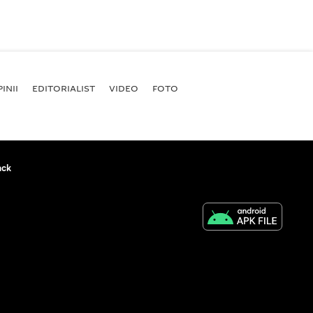
INII
EDITORIALIST
VIDEO
FOTO
ack