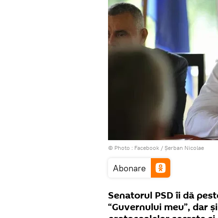
© Photo :
Facebook / Șerban Nicolae
Abonare
Senatorul PSD îi dă pest
“Guvernului meu”, dar și