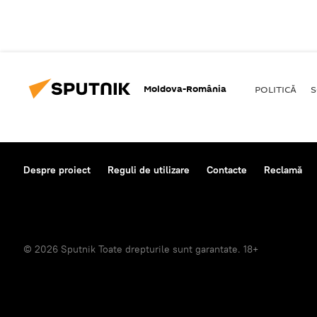
Moldova-România
POLITICĂ
S
Despre proiect
Reguli de utilizare
Contacte
Reclamă
© 2026 Sputnik Toate drepturile sunt garantate. 18+