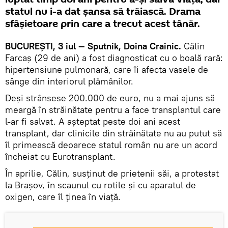
statul nu i-a dat şansa să trăiască. Drama
sfâşietoare prin care a trecut acest tânăr.
BUCUREŞTI, 3 iul — Sputnik, Doina Crainic.
Călin
Farcaş (29 de ani) a fost diagnosticat cu o boală rară:
hipertensiune pulmonară, care îi afecta vasele de
sânge din interiorul plămânilor.
Deşi strânsese 200.000 de euro, nu a mai ajuns să
meargă în străinătate pentru a face transplantul care
l-ar fi salvat. A aşteptat peste doi ani acest
transplant, dar clinicile din străinătate nu au putut să
îl primească deoarece statul român nu are un acord
încheiat cu Eurotransplant.
În aprilie, Călin, susţinut de prietenii săi, a protestat
la Braşov, în scaunul cu rotile şi cu aparatul de
oxigen, care îl ţinea în viaţă.