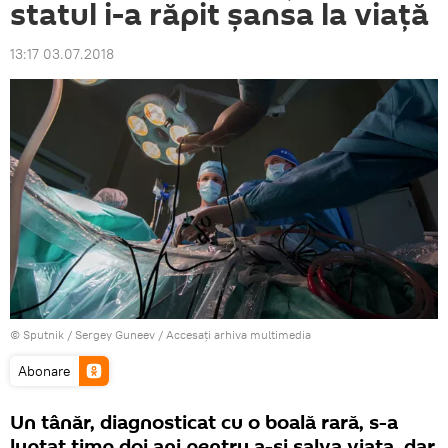
statul i-a răpit şansa la viaţă
13:17 03.07.2018
© Sputnik / Sergey Guneev
/
Accesați arhiva multimedia
Abonare
Un tânăr, diagnosticat cu o boală rară, s-a
luptat timp doi ani pentru a-şi salva viaţa, dar