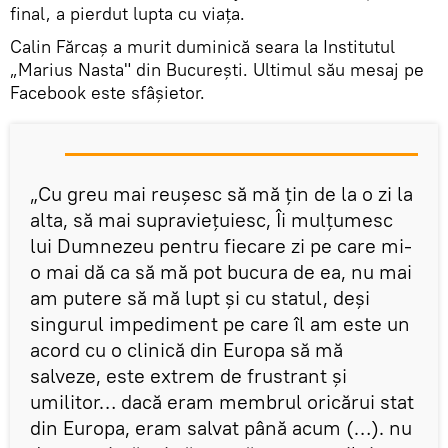
final, a pierdut lupta cu viaţa.
Calin Fărcaş a murit duminică seara la Institutul
„Marius Nasta" din Bucureşti. Ultimul său mesaj pe
Facebook este sfâşietor.
„Cu greu mai reuşesc să mă ţin de la o zi la
alta, să mai supravieţuiesc, Îi mulţumesc
lui Dumnezeu pentru fiecare zi pe care mi-
o mai dă ca să mă pot bucura de ea, nu mai
am putere să mă lupt şi cu statul, deşi
singurul impediment pe care îl am este un
acord cu o clinică din Europa să mă
salveze, este extrem de frustrant şi
umilitor… dacă eram membrul oricărui stat
din Europa, eram salvat până acum (…). nu