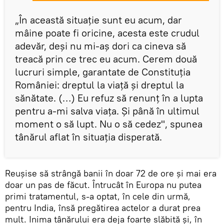
„În această situaţie sunt eu acum, dar
mâine poate fi oricine, acesta este crudul
adevăr, deşi nu mi-aş dori ca cineva să
treacă prin ce trec eu acum. Cerem două
lucruri simple, garantate de Constituţia
României: dreptul la viaţă şi dreptul la
sănătate. (…) Eu refuz să renunţ în a lupta
pentru a-mi salva viaţa. Şi până în ultimul
moment o să lupt. Nu o să cedez", spunea
tânărul aflat în situaţia disperată.
Reuşise să strângă banii în doar 72 de ore şi mai era
doar un pas de făcut. Întrucât în Europa nu putea
primi tratamentul, s-a optat, în cele din urmă,
pentru India, însă pregătirea actelor a durat prea
mult. Inima tânărului era deja foarte slăbită şi, în