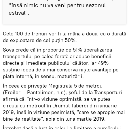
"însă nimic nu va veni pentru sezonul
estival".
Cele 100 de trenuri vor fi la mâna a doua, cu o durată
de exploatare de cel puţin 50%.
Şova crede că în proporţie de 51% liberalizarea
transportului pe calea ferată ar aduce beneficii
directe şi imediate publicului călător, iar 49%
susţine ideea de a mai conserva nişte avantaje pe
piaţa internă, în sensul maturizării.
În ceea ce priveşte Magistrala 5 de metrou
(Eroilor — Pantelimon, n.r.), şeful de la Transporturi
afirmă că, într-o viziune optimistă, se va putea
circula cu metroul în Drumul Taberei din ianuarie
2019, însă în viziune pesimistă, "care se apropie mai
bine de realitate", abia din luna martie 2019.
Întrebat dacă a luat în calcul o limitare a numărului