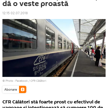
dă o veste proastă
12:15 02.07.2018
© Photo :
Facebook / CFR Călători
Abonare
CFR Călători stă foarte prost cu efectivul de
vagoane și intenționează să cumpere 100 de