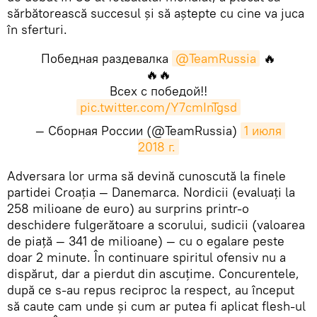
sărbătorească succesul și să aștepte cu cine va juca
în sferturi.
Победная раздевалка
@TeamRussia
🔥
🔥🔥
Всех с победой!!
pic.twitter.com/Y7cmInTgsd
— Сборная России (@TeamRussia)
1 июля 
2018 г.
​Adversara lor urma să devină cunoscută la finele
partidei Croația — Danemarca. Nordicii (evaluați la
258 milioane de euro) au surprins printr-o
deschidere fulgerătoare a scorului, sudicii (valoarea
de piață — 341 de milioane) — cu o egalare peste
doar 2 minute. În continuare spiritul ofensiv nu a
dispărut, dar a pierdut din ascuțime. Concurentele,
după ce s-au repus reciproc la respect, au început
să caute cam unde și cum ar putea fi aplicat flesh-ul