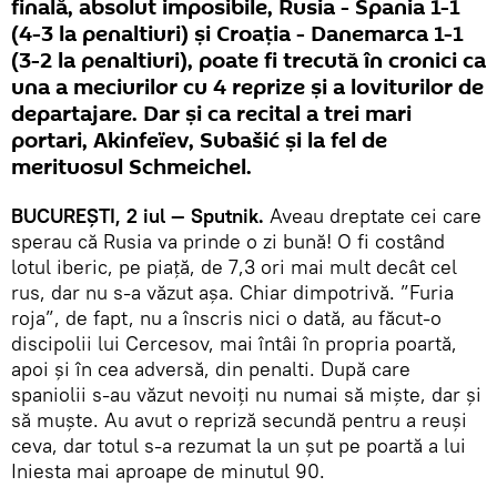
finală, absolut imposibile, Rusia - Spania 1-1
(4-3 la penaltiuri) și Croația - Danemarca 1-1
(3-2 la penaltiuri), poate fi trecută în cronici ca
una a meciurilor cu 4 reprize și a loviturilor de
departajare. Dar și ca recital a trei mari
portari, Akinfeïev, Subašić și la fel de
merituosul Schmeichel.
BUCUREȘTI, 2 iul — Sputnik.
Aveau dreptate cei care
sperau că Rusia va prinde o zi bună! O fi costând
lotul iberic, pe piață, de 7,3 ori mai mult decât cel
rus, dar nu s-a văzut așa. Chiar dimpotrivă. ”Furia
roja”, de fapt, nu a înscris nici o dată, au făcut-o
discipolii lui Cercesov, mai întâi în propria poartă,
apoi și în cea adversă, din penalti. După care
spaniolii s-au văzut nevoiți nu numai să miște, dar și
să muște. Au avut o repriză secundă pentru a reuși
ceva, dar totul s-a rezumat la un șut pe poartă a lui
Iniesta mai aproape de minutul 90.