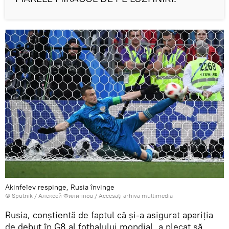
Akinfeïev respinge, Rusia învinge
© Sputnik / Алексей Филиппов
/
Accesați arhiva multimedia
Rusia, conștientă de faptul că și-a asigurat apariția
de debut în G8 al fotbalului mondial, a plecat să