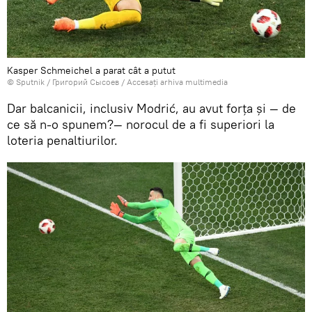
Kasper Schmeichel a parat cât a putut
© Sputnik / Григорий Сысоев
/
Accesați arhiva multimedia
Dar balcanicii, inclusiv Modrić, au avut forța și — de
ce să n-o spunem?— norocul de a fi superiori la
loteria penaltiurilor.