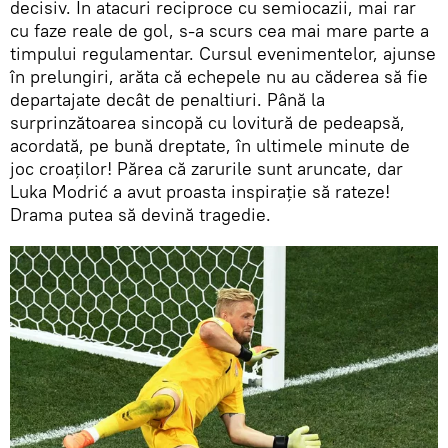
decisiv. În atacuri reciproce cu semiocazii, mai rar
cu faze reale de gol, s-a scurs cea mai mare parte a
timpului regulamentar. Cursul evenimentelor, ajunse
în prelungiri, arăta că echepele nu au căderea să fie
departajate decât de penaltiuri. Până la
surprinzătoarea sincopă cu lovitură de pedeapsă,
acordată, pe bună dreptate, în ultimele minute de
joc croaților! Părea că zarurile sunt aruncate, dar
Luka Modrić a avut proasta inspirație să rateze!
Drama putea să devină tragedie.