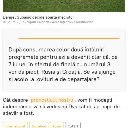
Danijel Subašić decide soarta meciului
© Sputnik / Григорий Сысоев
/
Accesați arhiva multimedia
După consumarea celor două întâlniri
programate pentru azi a devenit clar că, pe
7 iulue, în sfertul de finală cu numărul 3
vor da piept Rusia și Croația. Se va ajunge
și acolo la loviturile de departajare?
Cât despre
pronosticul nostru
, vom fi modești
îndemnăndu-vă să vedeși și Dvs cât de aproape de
adevăr a fost.
Internaţional
Societate
Rusia
FLASH