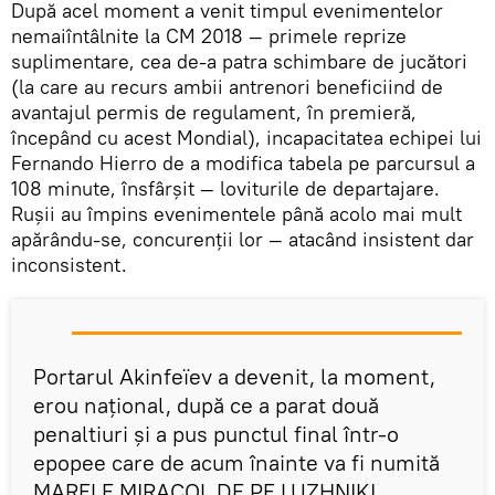
După acel moment a venit timpul evenimentelor
nemaiîntâlnite la CM 2018 — primele reprize
suplimentare, cea de-a patra schimbare de jucători
(la care au recurs ambii antrenori beneficiind de
avantajul permis de regulament, în premieră,
începând cu acest Mondial), incapacitatea echipei lui
Fernando Hierro de a modifica tabela pe parcursul a
108 minute, însfârșit — loviturile de departajare.
Rușii au împins evenimentele până acolo mai mult
apărându-se, concurenții lor — atacând insistent dar
inconsistent.
Portarul Akinfeïev a devenit, la moment,
erou național, după ce a parat două
penaltiuri și a pus punctul final într-o
epopee care de acum înainte va fi numită
MARELE MIRACOL DE PE LUZHNIKI.