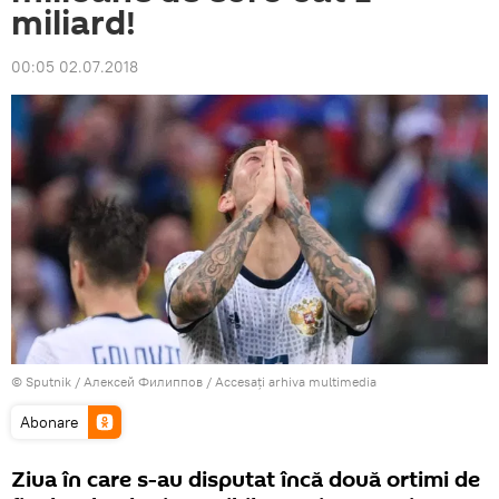
miliard!
00:05 02.07.2018
© Sputnik / Алексей Филиппов
/
Accesați arhiva multimedia
Abonare
Ziua în care s-au disputat încă două ortimi de