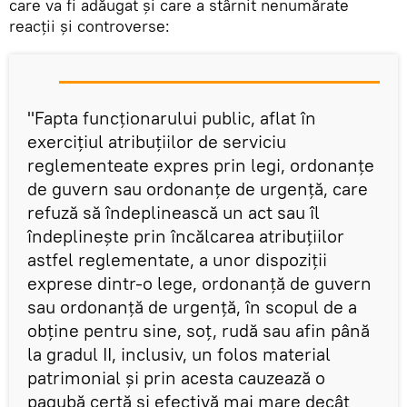
care va fi adăugat și care a stârnit nenumărate
reacții și controverse:
"Fapta funcționarului public, aflat în
exercițiul atribuțiilor de serviciu
reglementeate expres prin legi, ordonanțe
de guvern sau ordonanțe de urgență, care
refuză să îndeplinească un act sau îl
îndeplinește prin încălcarea atribuțiilor
astfel reglementate, a unor dispoziții
exprese dintr-o lege, ordonanță de guvern
sau ordonanță de urgență, în scopul de a
obține pentru sine, soț, rudă sau afin până
la gradul II, inclusiv, un folos material
patrimonial și prin acesta cauzează o
pagubă certă și efectivă mai mare decât