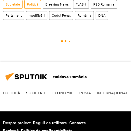
Societate
Politică
Breaking News
FLASH
PSD Romania
Parlament
modificări
Codul Penal
România
DNA
Moldova-România
POLITICĂ
SOCIETATE
ECONOMIE
RUSIA
INTERNAŢIONAL
Despre proiect
Reguli de utilizare
Contacte
Reclamă
Politica de confidențialitate