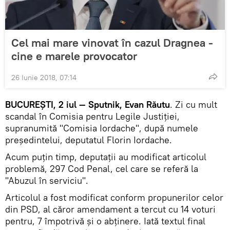
Cel mai mare vinovat în cazul Dragnea -
cine e marele provocator
26 Iunie 2018, 07:14
BUCUREȘTI, 2 iul — Sputnik, Evan Răutu
. Zi cu mult
scandal în Comisia pentru Legile Justiției,
supranumită "Comisia Iordache", după numele
președintelui, deputatul Florin Iordache.
Acum puțin timp, deputații au modificat articolul
problemă, 297 Cod Penal, cel care se referă la
"Abuzul în serviciu".
Articolul a fost modificat conform propunerilor celor
din PSD, al căror amendament a tercut cu 14 voturi
pentru, 7 împotrivă și o abținere. Iată textul final