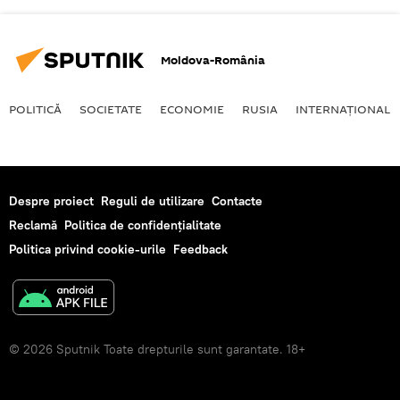
Moldova-România
POLITICĂ
SOCIETATE
ECONOMIE
RUSIA
INTERNAŢIONAL
Despre proiect
Reguli de utilizare
Contacte
Reclamă
Politica de confidențialitate
Politica privind cookie-urile
Feedback
© 2026 Sputnik Toate drepturile sunt garantate. 18+