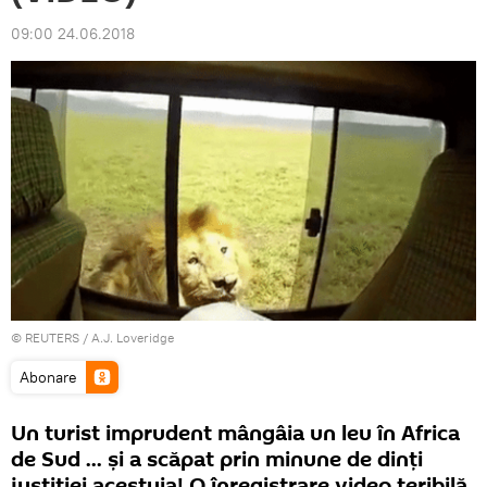
09:00 24.06.2018
©
REUTERS
/ A.J. Loveridge
Abonare
Un turist imprudent mângâia un leu în Africa
de Sud ... și a scăpat prin minune de dinți
justiției acestuia! O înregistrare video teribilă