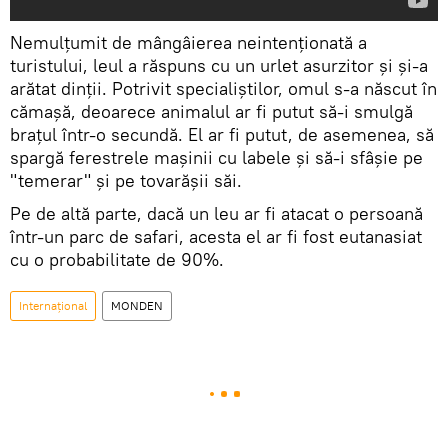
Nemulțumit de mângâierea neintenționată a
turistului, leul a răspuns cu un urlet asurzitor și și-a
arătat dinții. Potrivit specialiștilor, omul s-a născut în
cămașă, deoarece animalul ar fi putut să-i smulgă
brațul într-o secundă. El ar fi putut, de asemenea, să
spargă ferestrele mașinii cu labele și să-i sfâșie pe
"temerar" și pe tovarășii săi.
Pe de altă parte, dacă un leu ar fi atacat o persoană
într-un parc de safari, acesta el ar fi fost eutanasiat
cu o probabilitate de 90%.
Internaţional
MONDEN