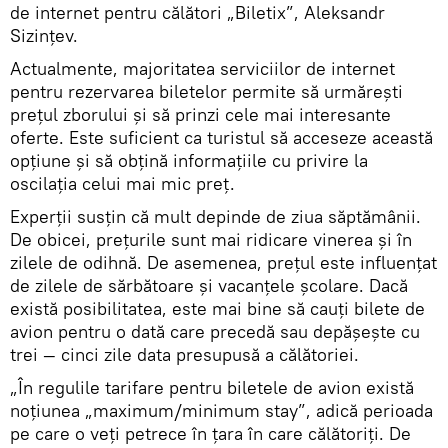
de internet pentru călători „Biletix”, Aleksandr
Sizințev.
Actualmente, majoritatea serviciilor de internet
pentru rezervarea biletelor permite să urmărești
prețul zborului și să prinzi cele mai interesante
oferte. Este suficient ca turistul să acceseze această
opțiune și să obțină informațiile cu privire la
oscilația celui mai mic preț.
Experții susțin că mult depinde de ziua săptămânii.
De obicei, prețurile sunt mai ridicare vinerea și în
zilele de odihnă. De asemenea, prețul este influențat
de zilele de sărbătoare și vacanțele școlare. Dacă
există posibilitatea, este mai bine să cauți bilete de
avion pentru o dată care precedă sau depășește cu
trei — cinci zile data presupusă a călătoriei.
„În regulile tarifare pentru biletele de avion există
noțiunea „maximum/minimum stay”, adică perioada
pe care o veți petrece în țara în care călătoriți. De