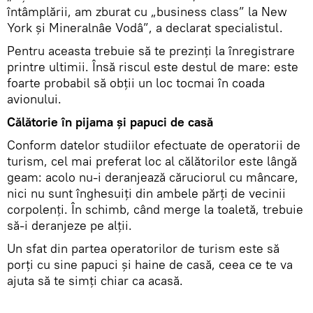
întâmplării, am zburat cu „business class” la New
York și Mineralnâe Vodâ”, a declarat specialistul.
Pentru aceasta trebuie să te prezinți la înregistrare
printre ultimii. Însă riscul este destul de mare: este
foarte probabil să obții un loc tocmai în coada
avionului.
Călătorie în pijama și papuci de casă
Conform datelor studiilor efectuate de operatorii de
turism, cel mai preferat loc al călătorilor este lângă
geam: acolo nu-i deranjează căruciorul cu mâncare,
nici nu sunt înghesuiți din ambele părți de vecinii
corpolenți. În schimb, când merge la toaletă, trebuie
să-i deranjeze pe alții.
Un sfat din partea operatorilor de turism este să
porți cu sine papuci și haine de casă, ceea ce te va
ajuta să te simți chiar ca acasă.