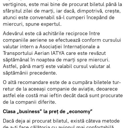
vertiginos, este mai bine de procurat biletul până la
sfârșitul zilei de marți, iar dacă, dimpotrivă, crește,
atunci este convenabil să-l cumperi începând de
miercuri, spune expertul.
Adevărul este că achitările reciproce între
companiile aeriene se efectuează conform cursului
valutar intern a Asociației Internaționale a
Transportului Aerian IATYA care este revăzut
săptămânal în noaptea de marți spre miercuri.
Astfel, până marți este valabil cursul valutar al
săptămânii precedente.
O altă recomandare este de a cumpăra biletele tur-
retur de la aceeași companie de aviație, deoarece
astfel ele costă mai ieftin decât dacă sunt procurate
de la companii diferite.
Clasa „business” la preț de „economy”
Dacă deja ai procurat biletul, există câteva metode
de a-ți face călătoria cu avionul mai confortabilă.