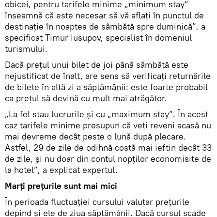
obicei, pentru tarifele minime „minimum stay”
înseamnă că este necesar să vă aflați în punctul de
destinație în noaptea de sâmbătă spre duminică”, a
specificat Timur Iusupov, specialist în domeniul
turismului.
Dacă prețul unui bilet de joi până sâmbătă este
nejustificat de înalt, are sens să verificați returnările
de bilete în altă zi a săptămânii: este foarte probabil
ca prețul să devină cu mult mai atrăgător.
„La fel stau lucrurile și cu „maximum stay”. În acest
caz tarifele minime presupun că veți reveni acasă nu
mai devreme decât peste o lună după plecare.
Astfel, 29 de zile de odihnă costă mai ieftin decât 33
de zile, și nu doar din contul nopților economisite de
la hotel”, a explicat expertul.
Marți prețurile sunt mai mici
În perioada fluctuației cursului valutar prețurile
depind și ele de ziua săptămânii. Dacă cursul scade