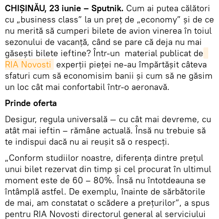
CHIȘINĂU, 23 iunie – Sputnik.
Cum ai putea călători
cu „business class” la un preț de „economy” și de ce
nu merită să cumperi bilete de avion vinerea în toiul
sezonului de vacanță, când se pare că deja nu mai
găsești bilete ieftine? Într-un material publicat de
RIA Novosti
experții pieței ne-au împărtășit câteva
sfaturi cum să economisim banii și cum să ne găsim
un loc cât mai confortabil într-o aeronavă.
Prinde oferta
Desigur, regula universală — cu cât mai devreme, cu
atât mai ieftin – rămâne actuală. Însă nu trebuie să
te indispui dacă nu ai reușit să o respecți.
„Conform studiilor noastre, diferența dintre prețul
unui bilet rezervat din timp și cel procurat în ultimul
moment este de 60 – 80%. Însă nu întotdeauna se
întâmplă astfel. De exemplu, înainte de sărbătorile
de mai, am constatat o scădere a prețurilor”, a spus
pentru RIA Novosti directorul general al serviciului