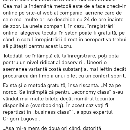
Cea mai la îndemână metodă este de a face check-in
online pe site-ul web al companiei aeriene care de
cele mai multe ori se deschide cu 24 de ore înainte
de zbor. La unele companii, în cazul înregistrării
online, alegerea locului în salon poate fi gratuită, pe
când în cazul înregistrării direct în aeroport va trebui
să plătești pentru acest lucru.
Totodată, se întâmplă că, la înregistrare, poți opta
pentru un nivel ridicat al deservirii. Uneori o
asemenea variantă costă substanțial mai ieftin decât
procurarea din timp a unui bilet cu un confort sporit.
Există și o metodă gratuită, însă riscantă. „Miza pe
noroc. Se întâmplă că pentru „economy class” s-au
vândut mai multe bilete decât numărul locurilor
disponibile (overbooking). În acest caz veți fi
repartizat în „business class””, a spus expertul
Grigori Lugovoi.
„Așa mi-a mers de două ori când, datorită