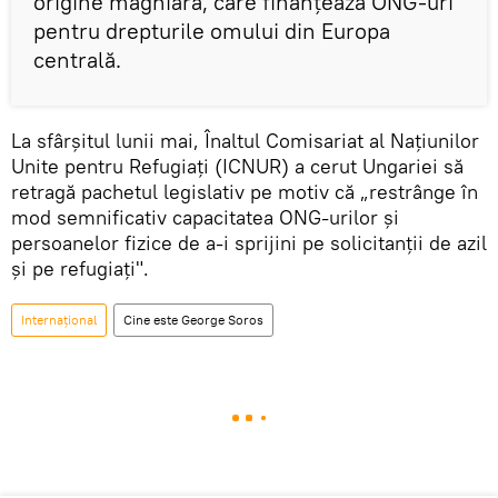
origine maghiară, care finanțează ONG-uri
pentru drepturile omului din Europa
centrală.
La sfârșitul lunii mai, Înaltul Comisariat al Națiunilor
Unite pentru Refugiați (ICNUR) a cerut Ungariei să
retragă pachetul legislativ pe motiv că „restrânge în
mod semnificativ capacitatea ONG-urilor și
persoanelor fizice de a-i sprijini pe solicitanții de azil
și pe refugiați".
Internaţional
Cine este George Soros