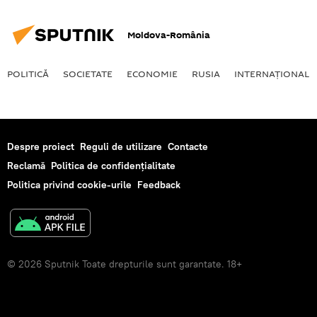
Moldova-România
POLITICĂ
SOCIETATE
ECONOMIE
RUSIA
INTERNAŢIONAL
Despre proiect
Reguli de utilizare
Contacte
Reclamă
Politica de confidențialitate
Politica privind cookie-urile
Feedback
© 2026 Sputnik Toate drepturile sunt garantate. 18+