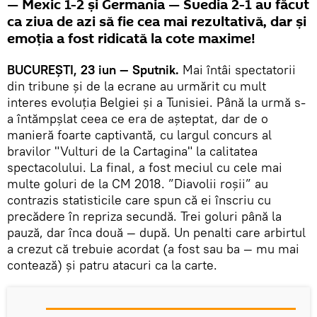
— Mexic 1-2 și Germania — Suedia 2-1 au făcut
ca ziua de azi să fie cea mai rezultativă, dar și
emoția a fost ridicată la cote maxime!
BUCUREȘTI, 23 iun — Sputnik.
Mai întâi spectatorii
din tribune și de la ecrane au urmărit cu mult
interes
evoluția
Belgiei și a Tunisiei. Până la urmă s-
a întămpșlat ceea ce era de așteptat, dar de o
manieră foarte captivantă, cu largul concurs al
bravilor "Vulturi de la Cartagina" la calitatea
spectacolului. La final, a fost meciul cu cele mai
multe goluri de la CM 2018. ”Diavolii roșii” au
contrazis statisticile care spun că ei înscriu cu
precădere în repriza secundă. Trei goluri până la
pauză, dar înca două — după. Un penalti care arbirtul
a crezut că trebuie acordat (a fost sau ba — mu mai
contează) și patru atacuri ca la carte.