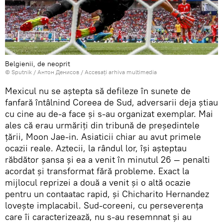
Belgienii, de neoprit
© Sputnik / Антон Денисов
/
Accesați arhiva multimedia
Mexicul nu se aștepta să defileze în sunete de
fanfară întâlnind Coreea de Sud, adversarii deja știau
cu cine au de-a face și s-au organizat exemplar. Mai
ales că erau urmăriți din tribună de președintele
țării, Moon Jae-in. Asiaticii chiar au avut primele
ocazii reale. Aztecii, la rândul lor, își așteptau
răbdător șansa și ea a venit în minutul 26 — penalti
acordat și transformat fără probleme. Exact la
mijlocul reprizei a două a venit și o altă ocazie
pentru un contaatac rapid, și Chicharito Hernandez
lovește implacabil. Sud-coreeni, cu perseverența
care îi caracterizează, nu s-au resemnnat și au