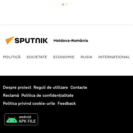
Moldova-România
POLITICĂ
SOCIETATE
ECONOMIE
RUSIA
INTERNAŢIONAL
Despre proiect
Reguli de utilizare
Contacte
Reclamă
Politica de confidențialitate
Politica privind cookie-urile
Feedback