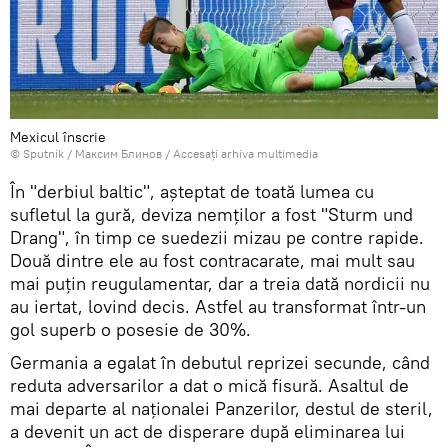
Mexicul înscrie
© Sputnik / Максим Блинов
/
Accesați arhiva multimedia
În "derbiul baltic", așteptat de toată lumea cu
sufletul la gură, deviza nemților a fost "Sturm und
Drang", în timp ce suedezii mizau pe contre rapide.
Două dintre ele au fost contracarate, mai mult sau
mai puțin reugulamentar, dar a treia dată nordicii nu
au iertat, lovind decis. Astfel au transformat într-un
gol superb o posesie de 30%.
Germania a egalat în debutul reprizei secunde, când
reduta adversarilor a dat o mică fisură. Asaltul de
mai departe al naționalei Panzerilor, destul de steril,
a devenit un act de disperare după eliminarea lui