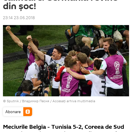
din șoc!
23:14 23.06.2018
© Sputnik / Владимир Песня
/
Accesați arhiva multimedia
Abonare
Meciurile Belgia - Tunisia 5-2, Coreea de Sud