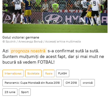
Golul victoriei germane
© Sputnik / Александр Вильф
/
Accesați arhiva multimedia
Azi
prognoza noastră
s-a confirmat sută la sută.
Suntem mulțumiți de acest fapt, dar și mai mult ne
bucură să vedem FOTBAL!
Internaţional
Societate
Rusia
FLASH
Panoramic: Cupa Mondială din Rusia 2018
CM 2018
cronică
23 iunie
Sport