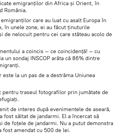
icate emigranţilor din Africa şi Orient, în
ld România.
 emigranţilor care au luat cu asalt Europa în
, în unele zone, ei au făcut ţinuturile
 de nelocuit pentru cei care stăteau acolo de
mentului a coincis — ce coincidenţă! — cu
a un sondaj INSCOP arăta că 86% dintre
igranţi.
or este la un pas de a destrăma Uniunea
it pentru traseul fotografilor prin jumătate de
efugiaţi.
enit de interes după evenimentele de aseară,
a fost săltat de jandarmi. El a încercat să
 şi de foţele de jandarmi. Nu a putut demonstra
 a fost amendat cu 500 de lei.