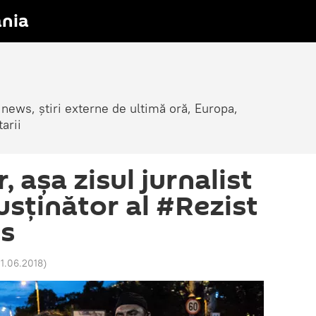
nia
 news, știri externe de ultimă oră, Europa,
arii
 așa zisul jurnalist
usținător al #Rezist
os
21.06.2018
)