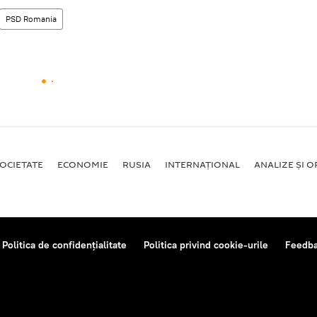
PSD Romania
OCIETATE
ECONOMIE
RUSIA
INTERNAŢIONAL
ANALIZE ȘI OP
Politica de confidențialitate
Politica privind cookie-urile
Feedb