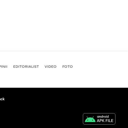
INII
EDITORIALIST
VIDEO
FOTO
ack