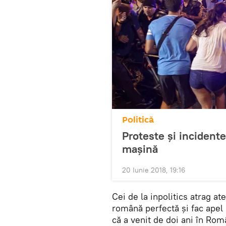
Politică
Proteste și incidente 
mașină
20 Iunie 2018, 19:16
Cei de la inpolitics atrag at
română perfectă şi fac apel l
că a venit de doi ani în Româ