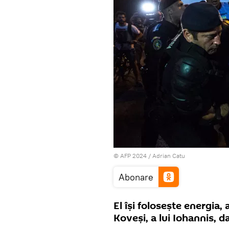
© AFP 2024 / Adrian Catu
Abonare
El îşi foloseşte energia, 
Koveşi, a lui Iohannis, d