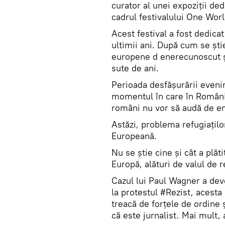
curator al unei expoziţii ded
cadrul festivalului One Wor
Acest festival a fost dedicat
ultimii ani. După cum se ştie
europene d enerecunoscut şi
sute de ani.
Perioada desfăşurării eveni
momentul în care în Români
români nu vor să audă de em
Astăzi, problema refugiaţil
Europeană.
Nu se ştie cine şi cât a plăt
Europă, alături de valul de r
Cazul lui Paul Wagner a dev
la protestul #Rezist, acesta 
treacă de forţele de ordine
că este jurnalist. Mai mult,