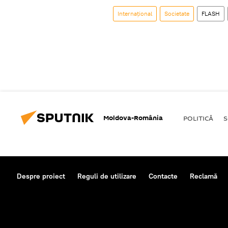
Internaţional
Societate
FLASH
Moldova-România
POLITICĂ
S
Despre proiect
Reguli de utilizare
Contacte
Reclamă