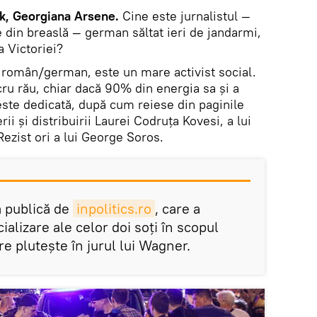
k, Georgiana Arsene.
Cine este jurnalistul —
e din breaslă — german săltat ieri de jandarmi,
a Victoriei?
 român/german, este un mare activist social.
ru rău, chiar dacă 90% din energia sa şi a
este dedicată, după cum reiese din paginile
i şi distribuirii Laurei Codruţa Kovesi, a lui
Rezist ori a lui George Soros.
ă publică de
inpolitics.ro
, care a
cializare ale celor doi soţi în scopul
re pluteşte în jurul lui Wagner.