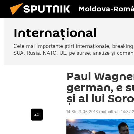
Moldova-Româ
Internaţional
Cele mai importante știri internaționale, breaking
SUA, Rusia, NATO, UE, pe surse, analize și coment
Paul Wagner,
german, e s
şi al lui Sor
14:35 21.06.2018
(actualizat:
14:37 