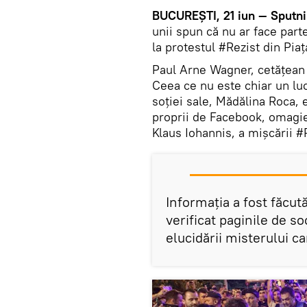
BUCUREŞTI, 21 iun — Sputni
unii spun că nu ar face part
la protestul #Rezist din Piaţ
Paul Arne Wagner, cetăţean
Ceea ce nu este chiar un luc
soţiei sale, Mădălina Roca, 
proprii de Facebook, omagieri
Klaus Iohannis, a mişcării #
Informaţia a fost făcut
verificat paginile de so
elucidării misterului ca