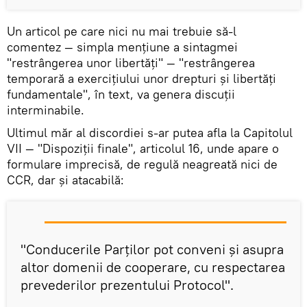
Un articol pe care nici nu mai trebuie să-l
comentez — simpla mențiune a sintagmei
"restrângerea unor libertăți" — "restrângerea
temporară a exerciţiului unor drepturi şi libertăţi
fundamentale", în text, va genera discuții
interminabile.
Ultimul măr al discordiei s-ar putea afla la Capitolul
VII — "Dispoziții finale", articolul 16, unde apare o
formulare imprecisă, de regulă neagreată nici de
CCR, dar și atacabilă:
"Conducerile Parților pot conveni și asupra
altor domenii de cooperare, cu respectarea
prevederilor prezentului Protocol".