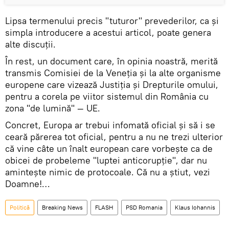
Lipsa termenului precis "tuturor" prevederilor, ca și
simpla introducere a acestui articol, poate genera
alte discuții.
În rest, un document care, în opinia noastră, merită
transmis Comisiei de la Veneția și la alte organisme
europene care vizează Justiția și Drepturile omului,
pentru a corela pe viitor sistemul din România cu
zona "de lumină" — UE.
Concret, Europa ar trebui infomată oficial și să i se
ceară părerea tot oficial, pentru a nu ne trezi ulterior
că vine câte un înalt european care vorbește ca de
obicei de probeleme "luptei anticorupție", dar nu
amintește nimic de protocoale. Că nu a știut, vezi
Doamne!…
Politică
Breaking News
FLASH
PSD Romania
Klaus Iohannis