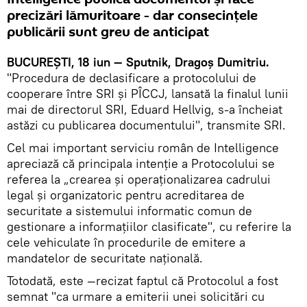
precizări lămuritoare - dar consecințele
publicării sunt greu de anticipat
BUCUREȘTI, 18 iun — Sputnik, Dragoș Dumitriu.
"Procedura de declasificare a protocolului de
cooperare între SRI şi PÎCCJ, lansată la finalul lunii
mai de directorul SRI, Eduard Hellvig, s-a încheiat
astăzi cu publicarea documentului", transmite SRI.
Cel mai important serviciu român de Intelligence
apreciază că principala intenție a Protocolului se
referea la „crearea şi operaţionalizarea cadrului
legal şi organizatoric pentru acreditarea de
securitate a sistemului informatic comun de
gestionare a informaţiilor clasificate", cu referire la
cele vehiculate în procedurile de emitere a
mandatelor de securitate naţională.
Totodată, este —recizat faptul că Protocolul a fost
semnat "ca urmare a emiterii unei solicitări cu