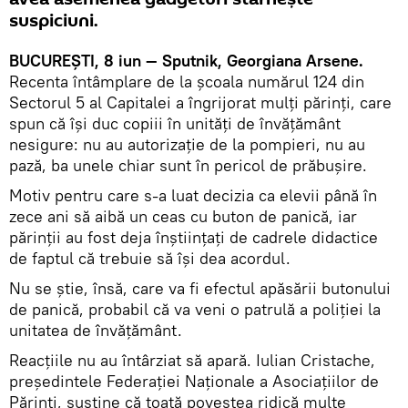
suspiciuni.
BUCUREŞTI, 8 iun — Sputnik, Georgiana Arsene.
Recenta întâmplare de la şcoala numărul 124 din
Sectorul 5 al Capitalei a îngrijorat mulţi părinţi, care
spun că îşi duc copiii în unităţi de învăţământ
nesigure: nu au autorizaţie de la pompieri, nu au
pază, ba unele chiar sunt în pericol de prăbuşire.
Motiv pentru care s-a luat decizia ca elevii până în
zece ani să aibă un ceas cu buton de panică, iar
părinţii au fost deja înştiinţaţi de cadrele didactice
de faptul că trebuie să îşi dea acordul.
Nu se ştie, însă, care va fi efectul apăsării butonului
de panică, probabil că va veni o patrulă a poliţiei la
unitatea de învăţământ.
Reacţiile nu au întârziat să apară. Iulian Cristache,
preşedintele Federaţiei Naţionale a Asociaţiilor de
Părinţi, susţine că toată povestea ridică multe