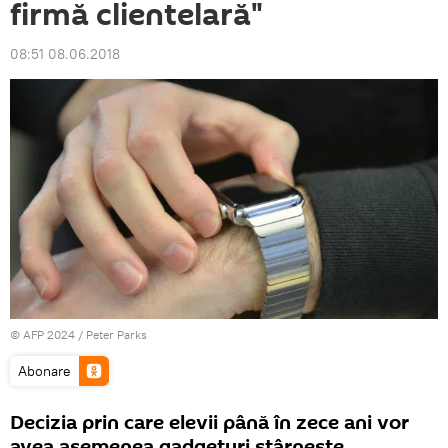
firmă clientelară"
08:51 08.06.2018
© AFP 2024 / Peter Parks
Abonare
Decizia prin care elevii până în zece ani vor
avea asemenea gadgeturi stârneşte