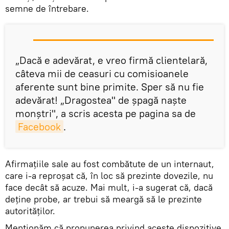
semne de întrebare.
„Dacă e adevărat, e vreo firmă clientelară,
câteva mii de ceasuri cu comisioanele
aferente sunt bine primite. Sper să nu fie
adevărat! „Dragostea" de şpagă naşte
monştri", a scris acesta pe pagina sa de
Facebook
.
Afirmaţiile sale au fost combătute de un internaut,
care i-a reproşat că, în loc să prezinte dovezile, nu
face decât să acuze. Mai mult, i-a sugerat că, dacă
deţine probe, ar trebui să meargă să le prezinte
autorităţilor.
Menţionăm că propunerea privind aceste dispozitive