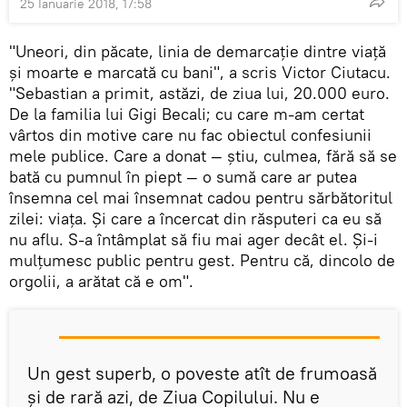
25 Ianuarie 2018, 17:58
"Uneori, din păcate, linia de demarcație dintre viață
și moarte e marcată cu bani", a scris Victor Ciutacu.
"Sebastian a primit, astăzi, de ziua lui, 20.000 euro.
De la familia lui Gigi Becali; cu care m-am certat
vârtos din motive care nu fac obiectul confesiunii
mele publice. Care a donat — știu, culmea, fără să se
bată cu pumnul în piept — o sumă care ar putea
însemna cel mai însemnat cadou pentru sărbătoritul
zilei: viața. Și care a încercat din răsputeri ca eu să
nu aflu. S-a întâmplat să fiu mai ager decât el. Și-i
mulțumesc public pentru gest. Pentru că, dincolo de
orgolii, a arătat că e om".
Un gest superb, o poveste atît de frumoasă
și de rară azi, de Ziua Copilului. Nu e