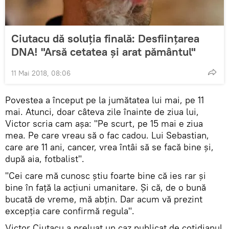
Ciutacu dă soluția finală: Desființarea
DNA! "Arsă cetatea și arat pământul"
11 Mai 2018, 08:06
Povestea a început pe la jumătatea lui mai, pe 11
mai. Atunci, doar câteva zile înainte de ziua lui,
Victor scria cam așa: "Pe scurt, pe 15 mai e ziua
mea. Pe care vreau să o fac cadou. Lui Sebastian,
care are 11 ani, cancer, vrea întâi să se facă bine și,
după aia, fotbalist".
"Cei care mă cunosc știu foarte bine că ies rar și
bine în față la acțiuni umanitare. Și că, de o bună
bucată de vreme, mă abțin. Dar acum vă prezint
excepția care confirmă regula".
Victor Ciutacu a preluat un caz publicat de cotidianul