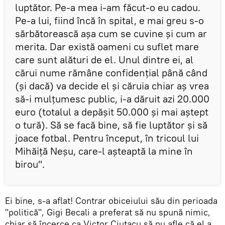
luptător. Pe-a mea i-am făcut-o eu cadou.
Pe-a lui, fiind încă în spital, e mai greu s-o
sărbătorească așa cum se cuvine și cum ar
merita. Dar există oameni cu suflet mare
care sunt alături de el. Unul dintre ei, al
cărui nume rămâne confidențial până când
(și dacă) va decide el și căruia chiar aș vrea
să-i mulțumesc public, i-a dăruit azi 20.000
euro (totalul a depășit 50.000 și mai aștept
o tură). Să se facă bine, să fie luptător și să
joace fotbal. Pentru început, în tricoul lui
Mihăiță Neșu, care-l așteaptă la mine în
birou".
Ei bine, s-a aflat! Contrar obiceiului său din perioada
"politică", Gigi Becali a preferat să nu spună nimic,
chiar să încerce ca Victor Ciutacu să nu afle că el a