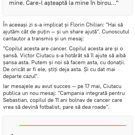
mine. Care-l așteaptă la mine în birou…"
În aceeași zi s-a implicat și Florin Chilian: "Hai să
ajutăm cât de puțin — și un share ajută". Cunoscutul
cantautor a transmis și un mesaj:
"Copilul acesta are cancer. Copilul acesta are și o
șansă. Victor Ciutacu s-a hotărât să îl ajute să aibă
șansa asta. Putem și noi să facem asta, cu donații.
De oricât ar fi ele, știți deja asta. Și cu dat mai
departe cazul".
Iar mesajele au avut succes — pe 17 mai, Ciutacu
publica un nou mesaj: "Campania integrată pentru
Sebastian, copilul de 11 ani bolnav de cancer care
vrea să devină fotbalist, pare să dea roade".