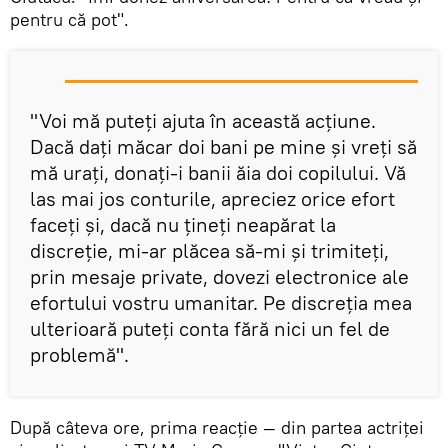
pentru că pot".
"Voi mă puteți ajuta în această acțiune.
Dacă dați măcar doi bani pe mine și vreți să
mă urați, donați-i banii ăia doi copilului. Vă
las mai jos conturile, apreciez orice efort
faceți și, dacă nu țineți neapărat la
discreție, mi-ar plăcea să-mi și trimiteți,
prin mesaje private, dovezi electronice ale
efortului vostru umanitar. Pe discreția mea
ulterioară puteți conta fără nici un fel de
problemă".
După câteva ore, prima reacție — din partea actriței