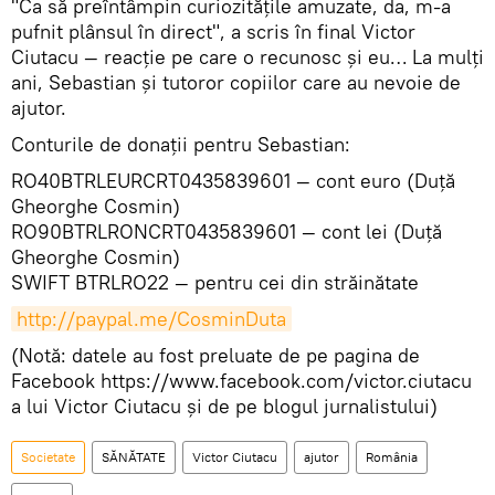
"Ca să preîntâmpin curiozitățile amuzate, da, m-a
pufnit plânsul în direct", a scris în final Victor
Ciutacu — reacție pe care o recunosc și eu… La mulți
ani, Sebastian și tutoror copiilor care au nevoie de
ajutor.
Conturile de donații pentru Sebastian:
RO40BTRLEURCRT0435839601 — cont euro (Duţă
Gheorghe Cosmin)
RO90BTRLRONCRT0435839601 — cont lei (Duţă
Gheorghe Cosmin)
SWIFT BTRLRO22 — pentru cei din străinătate
http://paypal.me/CosminDuta
(Notă: datele au fost preluate de pe pagina de
Facebook https://www.facebook.com/victor.ciutacu
a lui Victor Ciutacu și de pe blogul jurnalistului)
Societate
SĂNĂTATE
Victor Ciutacu
ajutor
România