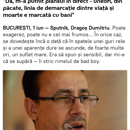
"Da, m-a pufnit plânsul în direct - uneori, din
păcate, linia de demarcație dintre viață și
moarte e marcată cu bani"
BUCUREȘTI, 1 iun — Sputnik, Dragoș Dumitriu
. Poate
exagerez, poate nu e cel mai frumos… În orice caz,
se dovedește încă o dată că în spatele unei guri rele
și a unei aparențe dure se ascunde, de foarte multe
ori, un suflet mare. Era să spun și sensibil, dar mi-e
că se supără — îi stric rimelul de bad boy.