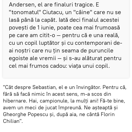
Andersen, el are finaluri tragice. E
"tonomatul" Ciutacu, un "câine" care nu se
lasă până la capăt. Iată deci finalul acestei
povești de 1 iunie, poate cea mai frumoasă
pe care am citit-o — pentru că e una reală,
cu un copil luptător și cu contemporani de-
ai noștri care nu țin seama de puruncile
egoiste ale vremii — și s-au alăturat pentru
cel mai frumos cadou: viața unui copil.
"Cât despre Sebastian, el e un învingător. Pentru că,
fără să facă nimic în acest sens, m-a scos din
hibernare. Hai, campionule, la mulți ani! Fă-te bine,
avem un meci de jucat împreună. Ne așteaptă și
Gheorghe Popescu și, după aia, ne cântă Florin
Chilian".