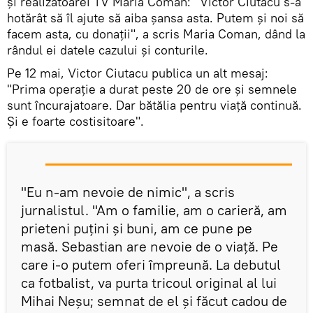
și realizatoarei TV Maria Coman: "Victor Ciutacu s-a
hotărât să îl ajute să aiba șansa asta. Putem și noi să
facem asta, cu donații", a scris Maria Coman, dând la
rândul ei datele cazului și conturile.
Pe 12 mai, Victor Ciutacu publica un alt mesaj:
"Prima operație a durat peste 20 de ore și semnele
sunt încurajatoare. Dar bătălia pentru viață continuă.
Și e foarte costisitoare".
"Eu n-am nevoie de nimic", a scris
jurnalistul. "Am o familie, am o carieră, am
prieteni puțini și buni, am ce pune pe
masă. Sebastian are nevoie de o viață. Pe
care i-o putem oferi împreună. La debutul
ca fotbalist, va purta tricoul original al lui
Mihai Neșu; semnat de el și făcut cadou de