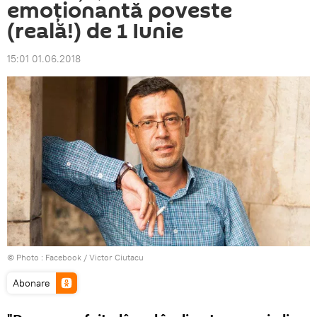
emoționantă poveste
(reală!) de 1 Iunie
15:01 01.06.2018
© Photo :
Facebook / Victor Ciutacu
Abonare