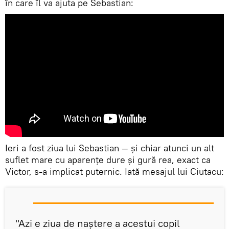
în care îl va ajuta pe Sebastian:
Ieri a fost ziua lui Sebastian — și chiar atunci un alt
suflet mare cu aparențe dure și gură rea, exact ca
Victor, s-a implicat puternic. Iată mesajul lui Ciutacu:
"Azi e ziua de naștere a acestui copil