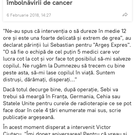
îmbolnăvirii de cancer
6 Februarie 2018, 14:27
"Ne-au spus că intervenţia o să dureze în medie 12
ore şi este una foarte delicată şi extrem de grea", au
declarat părinții lui Sebastian pentru "Argeș Expres".
"O să fie o echipă de cel puţin 5 medici care vor
lucra cot la cot şi vor face tot posibilul să-mi salveze
copilul. Ne rugăm la Dumnezeu să trecem cu bine
peste asta, să-mi lase copilul în viaţă. Suntem
distruşi, dărâmaţi, disperaţi…"
Dacă totul decurge bine, după operaţie, Sebi va
trebui să meargă în Franţa, Germania, Cehia sau
Statele Unite pentru curele de radioterapie ce se pot
face doar în cele 4 ţări enumerate mai sus, scrie
publicație argeșeană.
În acest moment disperat a intervenit Victor
Ciutacu. "Îmi donez aniversarea! Pentru că vreau și