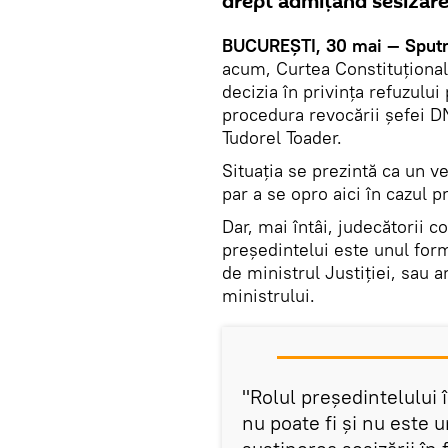
drept admițând sesizar
BUCUREȘTI, 30 mai — Sputn
acum, Curtea Constituțional
decizia în privința refuzului
procedura revocării şefei DN
Tudorel Toader.
Situația se prezintă ca un ve
par a se opro aici în cazul p
Dar, mai întâi, judecătorii c
președintelui este unul form
de ministrul Justiției, sau a
ministrului.
"Rolul preşedintelului
nu poate fi şi nu este u