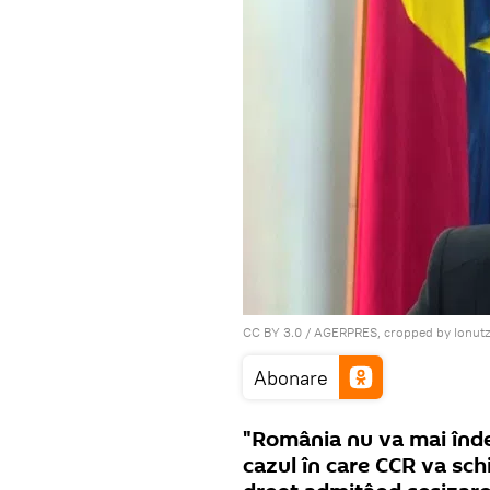
CC BY 3.0
/
AGERPRES, cropped by Ionut
Abonare
"România nu va mai îndep
cazul în care CCR va sch