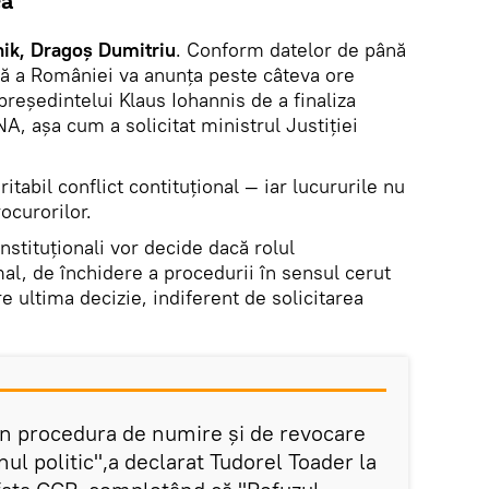
ea"
ik, Dragoș Dumitriu
. Conform datelor de până
ă a României va anunța peste câteva ore
 preşedintelui Klaus Iohannis de a finaliza
A, aşa cum a solicitat ministrul Justiţiei
ritabil conflict contituțional — iar lucururile nu
rocurorilor.
onstituţionali vor decide dacă rolul
al, de închidere a procedurii în sensul cerut
re ultima decizie, indiferent de solicitarea
 în procedura de numire şi de revocare
nul politic",a declarat Tudorel Toader la