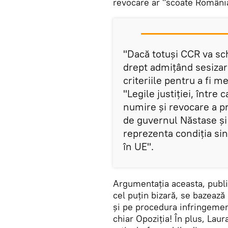
revocare ar "scoate România
"Dacă totuși CCR va sch
drept admițând sesizar
criteriile pentru a fi 
"Legile justiției, într
numire și revocare a pro
de guvernul Năstase și
reprezenta condiția si
în UE".
Argumentația aceasta, publi
cel puțin bizară, se bazează
și pe procedura infringemen
chiar Opoziția! În plus, Lau