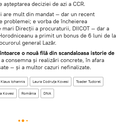
așteptarea deciziei de azi a CCR.
i are mult din mandat — dar un recent
e problemei; e vorba de încheierea
e mari Direcții a procuraturii, DIICOT — dar a
 Horodniceanu a primit un bonus de 6 luni de la
rocurorul general Lazăr.
ntoarce o nouă filă din scandaloasa istorie de
 a consemna și realizări concrete, în afara
te — și a multor cazuri nefinalizate.
Klaus Iohannis
Laura Codruța Kovesi
Toader Tudorel
ța Kovesi
România
DNA