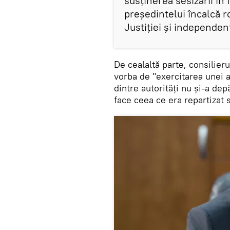
susținerea sesizării în
președintelui încalcă ro
Justiţiei şi independen
De cealaltă parte, consilier
vorba de "exercitarea unei at
dintre autorităţi nu şi-a de
face ceea ce era repartizat s