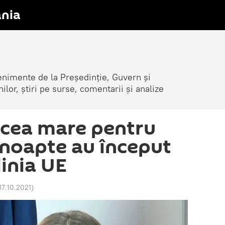
nia
venimente de la Președinție, Guvern și
nilor, știri pe surse, comentarii și analize
a cea mare pentru
i noapte au început
linia UE
 17.10.2021
)