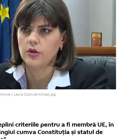
zmovie
/ Laura Codruta Kövesi.jpg
lini criteriile pentru a fi membră UE, în
ingiui cumva Constituția și statul de