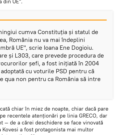
 din UE".
ingiui cumva Constituția și statul de
ea, România nu va mai îndeplini
membră UE", scrie Ioana Ene Dogioiu.
e care și L303, care prevede procedura de
curorilor șefi, a fost inițiată în 2004
 adoptată cu voturile PSD pentru că
ne qua non pentru ca România să intre
cată chiar în miez de noapte, chiar dacă pare
 pe recentele atenționări pe linia GRECO, dar
t — de a cărei deschidere se face vinovată
ra Kovesi a fost protagonista mai multor