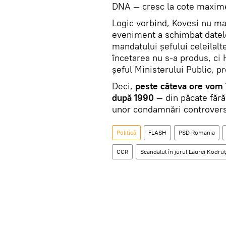
DNA — cresc la cote maxime 
Logic vorbind, Kovesi nu ma
eveniment a schimbat datel
mandatului șefului celeilalt
încetarea nu s-a produs, ci
șeful Ministerului Public, p
Deci,
peste câteva ore vom î
după 1990
— din păcate fără
unor condamnări controversa
Politică
FLASH
PSD Romania
CCR
Scandalul în jurul Laurei Kodru