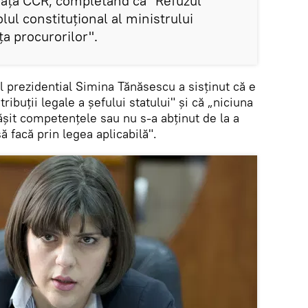
 fața CCR, completând că "Refuzul
lul constituţional al ministrului
ţa procurorilor".
ul prezidential Simina Tănăsescu a sisținut că e
ribuţii legale a şefului statului" și că „niciuna
păşit competenţele sau nu s-a abţinut de la a
ă facă prin legea aplicabilă".