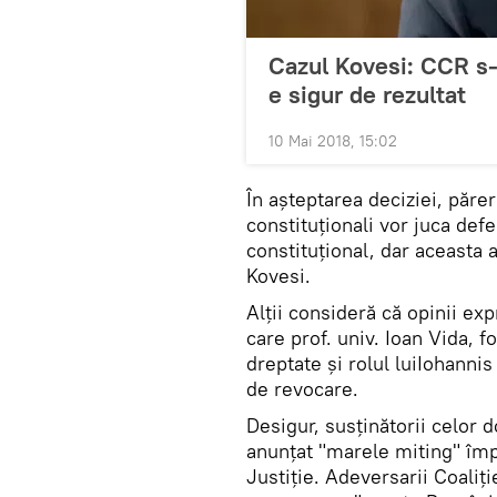
Cazul Kovesi: CCR s-
e sigur de rezultat
10 Mai 2018, 15:02
În așteptarea deciziei, părer
constituționali vor juca defe
constituțional, dar aceasta 
Kovesi.
Alții consideră că opinii exp
care prof. univ. Ioan Vida, f
dreptate și rolul luiIohanni
de revocare.
Desigur, susținătorii celor 
anunțat "marele miting" împo
Justiție. Adeversarii Coaliț