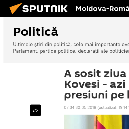
Moldova-Româ
Politică
Ultimele știri din politică, cele mai importante e
Parlament, partide politice, declarații ale politicie
A sosit ziu
Kovesi - az
presiuni pe 
07:34 30.05.2018
(actualizat:
19:14