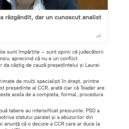
a răzgândit, dar un cunoscut analist
ile sunt împărțite — sunt opinii că judecătorii
nsiv, apreciind că nu e un conflict
ar da câștig de cauză președintelui și Laurei
rimate de mulți specialiști în drept, printre
ost președinte al CCR, arată clar că Toader are
s este acela de a completa, formal, procedura
două tabere au intensificat presiunile. PSD a
triva statului paralel și a abuzurilor din
iei anunță că o decizie a CCR care ar duce la