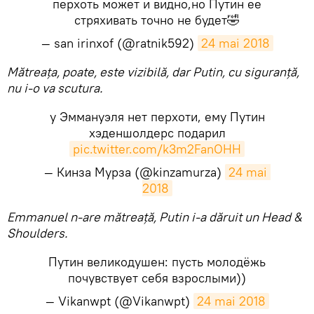
перхоть может и видно,но Путин ее
стряхивать точно не будет🤣
— san irinxof (@ratnik592)
24 mai 2018
Mătreața, poate, este vizibilă, dar Putin, cu siguranță,
nu i-o va scutura.
у Эммануэля нет перхоти, ему Путин
хэденшолдерс подарил
pic.twitter.com/k3m2FanOHH
— Кинза Мурза (@kinzamurza)
24 mai 
2018
Emmanuel n-are mătreață, Putin i-a dăruit un Head &
Shoulders.
Путин великодушен: пусть молодёжь
почувствует себя взрослыми))
— Vikanwpt (@Vikanwpt)
24 mai 2018