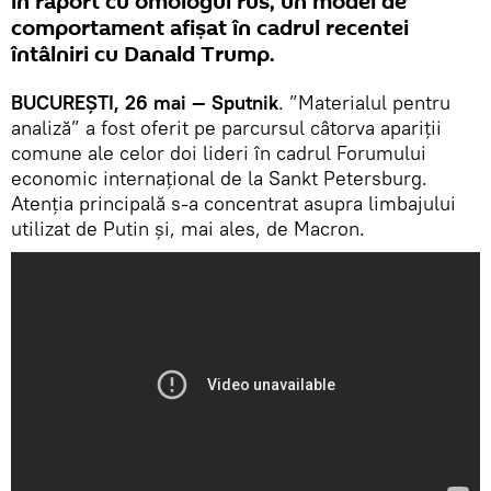
în raport cu omologul rus, un model de
comportament afișat în cadrul recentei
întâlniri cu Danald Trump.
BUCUREȘTI, 26 mai — Sputnik
. ”Materialul pentru
analiză” a fost oferit pe parcursul câtorva apariții
comune ale celor doi lideri în cadrul Forumului
economic internațional de la Sankt Petersburg.
Atenția principală s-a concentrat asupra limbajului
utilizat de Putin și, mai ales, de Macron.