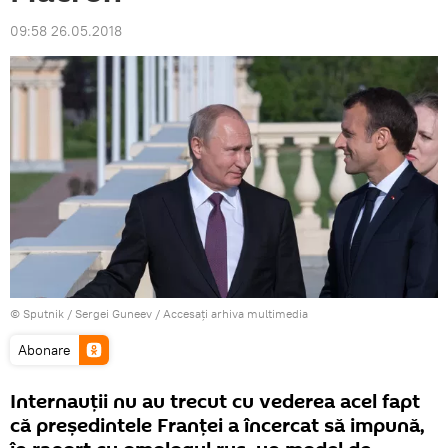
09:58 26.05.2018
© Sputnik / Sergei Guneev
/
Accesați arhiva multimedia
Abonare
Internauții nu au trecut cu vederea acel fapt
că președintele Franței a încercat să impună,