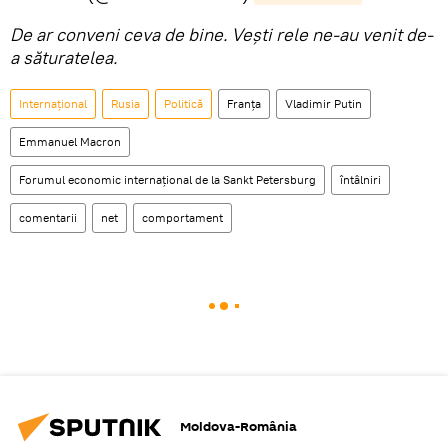
De ar conveni ceva de bine. Vești rele ne-au venit de-
a săturatelea.
Internaţional
Rusia
Politică
Franța
Vladimir Putin
Emmanuel Macron
Forumul economic internațional de la Sankt Petersburg
întâlniri
comentarii
net
comportament
Moldova-România