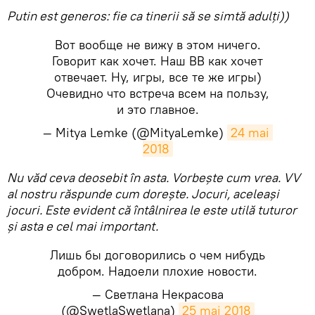
Putin est generos: fie ca tinerii să se simtă adulți))
Вот вообще не вижу в этом ничего.
Говорит как хочет. Наш ВВ как хочет
отвечает. Ну, игры, все те же игры)
Очевидно что встреча всем на пользу,
и это главное.
— Mitya Lemke (@MityaLemke)
24 mai 
2018
Nu văd ceva deosebit în asta. Vorbește cum vrea. VV
al nostru răspunde cum dorește. Jocuri, aceleași
jocuri. Este evident că întâlnirea le este utilă tuturor
și asta e cel mai important.
Лишь бы договорились о чем нибудь
добром. Надоели плохие новости.
— Светлана Некрасова
(@SwetlaSwetlana)
25 mai 2018