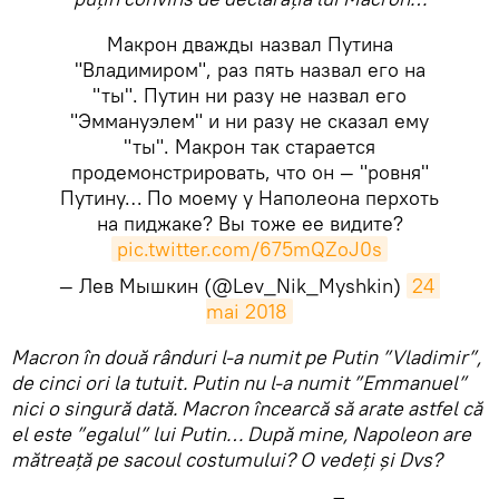
Макрон дважды назвал Путина
"Владимиром", раз пять назвал его на
"ты". Путин ни разу не назвал его
"Эммануэлем" и ни разу не сказал ему
"ты". Макрон так старается
продемонстрировать, что он — "ровня"
Путину… По моему у Наполеона перхоть
на пиджаке? Вы тоже ее видите?
pic.twitter.com/675mQZoJ0s
— Лев Мышкин (@Lev_Nik_Myshkin)
24 
mai 2018
Macron în două rânduri l-a numit pe Putin ”Vladimir”,
de cinci ori la tutuit. Putin nu l-a numit ”Emmanuel”
nici o singură dată. Macron încearcă să arate astfel că
el este ”egalul” lui Putin… După mine, Napoleon are
mătreață pe sacoul costumului? O vedeți și Dvs?