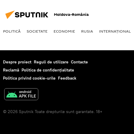
Moldova-România
POLITICĂ
SOCIETATE
ECONOMIE
RUSIA
INTERNAŢIONAL
Despre proiect
Reguli de utilizare
Contacte
Reclamă
Politica de confidențialitate
Politica privind cookie-urile
Feedback
© 2026 Sputnik Toate drepturile sunt garantate. 18+