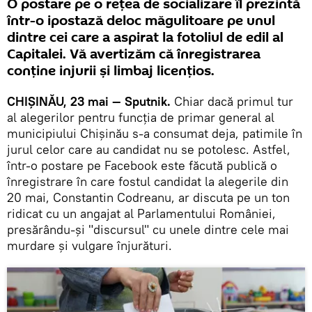
O postare pe o rețea de socializare îl prezintă
într-o ipostază deloc măgulitoare pe unul
dintre cei care a aspirat la fotoliul de edil al
Capitalei. Vă avertizăm că înregistrarea
conține injurii și limbaj licențios.
CHIȘINĂU, 23 mai — Sputnik.
Chiar dacă primul tur
al alegerilor pentru funcția de primar general al
municipiului Chișinău s-a consumat deja, patimile în
jurul celor care au candidat nu se potolesc. Astfel,
într-o postare pe Facebook este făcută publică o
înregistrare în care fostul candidat la alegerile din
20 mai, Constantin Codreanu, ar discuta pe un ton
ridicat cu un angajat al Parlamentului României,
presărându-și "discursul" cu unele dintre cele mai
murdare și vulgare înjurături.