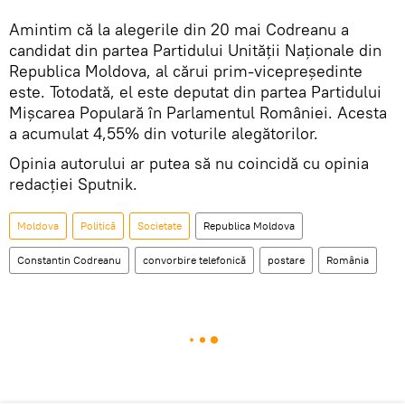
Amintim că la alegerile din 20 mai Codreanu a
candidat din partea Partidului Unității Naționale din
Republica Moldova, al cărui prim-vicepreședinte
este. Totodată, el este deputat din partea Partidului
Mișcarea Populară în Parlamentul României. Acesta
a acumulat 4,55% din voturile alegătorilor.
Opinia autorului ar putea să nu coincidă cu opinia
redacției Sputnik.
Moldova
Politică
Societate
Republica Moldova
Constantin Codreanu
convorbire telefonică
postare
România