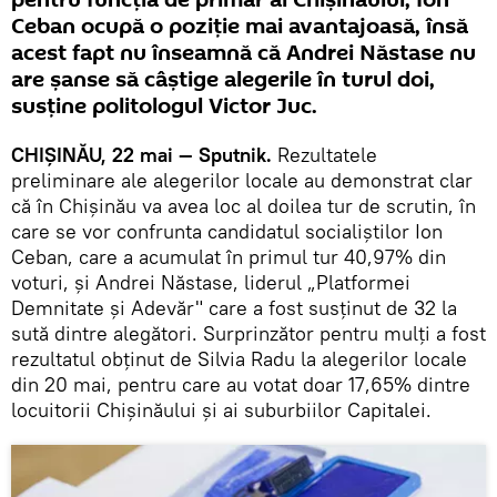
pentru funcția de primar al Chișinăului, Ion
Ceban ocupă o poziție mai avantajoasă, însă
acest fapt nu înseamnă că Andrei Năstase nu
are șanse să câștige alegerile în turul doi,
susține politologul Victor Juc.
CHIȘINĂU, 22 mai — Sputnik.
Rezultatele
preliminare ale alegerilor locale au demonstrat clar
că în Chișinău va avea loc al doilea tur de scrutin, în
care se vor confrunta candidatul socialiștilor Ion
Ceban, care a acumulat în primul tur 40,97% din
voturi, și Andrei Năstase, liderul „Platformei
Demnitate și Adevăr" care a fost susținut de 32 la
sută dintre alegători. Surprinzător pentru mulți a fost
rezultatul obținut de Silvia Radu la alegerilor locale
din 20 mai, pentru care au votat doar 17,65% dintre
locuitorii Chișinăului și ai suburbiilor Capitalei.