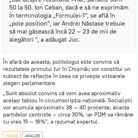
50 la 50. Ion Ceban, dacă e să ne exprimăm
în terminologia „Formulei-1", se află în
„pole position", iar Andrei Năstase trebuie
să mai găsească încă 22 — 23 de mii de
alegători ", a adăugat Juc.
În afară de aceasta, politologul este convins că
rezultatele primului tur în Chișinău vor constitui un
subiect de reflecție în ceea ce privește viitoarele
alegeri parlamentare.
„Sunt absolut convins că vom avea aproximativ
același tablou în circumscripția națională. Socialiștii
vor acumula aproximativ 38 — 40 procente, alianța
partidelor centriste — circa 30%, iar PDM va rămâne
cu vreo 15 — 16%", a rezumat expertul.
Politică
ANALIZE