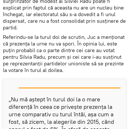
surprinzător de modest al Silviei Radu poate fi
explicat prin faptul că aceasta nu are un nucleu bine
închegat, iar electoratul său s-a dovedit a fi unul
dispersat, care nu a fost consolidat prin susținere de
partid.
Referindu-se la turul doi de scrutin, Juc a menționat
că prezența la urne nu va spori. În opinia lui, este
puțin probabil ca o parte dintre cei care au votat
pentru Silvia Radu, precum și cei care i-au susținut
pe reprezentanții partidelor unioniste să se prezinte
la votare în turul al doilea.
„Nu mă aștept în turul doi la o mare
diferență în ceea ce privește prezența la
urne comparativ cu turul întâi, așa cum a
fost, să zicem, la alegerile din 2015, când