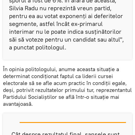
sporul a fost de 6%. În afară de aceasta,
Silvia Radu nu reprezintă vreun partid,
pentru ea au votat exponenți ai deferitelor
segmente, astfel încât ex-primarul
interimar nu le poate indica susținătorilor
săi să voteze pentru un candidat sau altul",
a punctat politologul.
În opinia politologului, anume aceasta situație a
determinat condiționat faptul ca liderii cursei
electorale să se afle acum practic în condiții egale,
deși, potrivit rezultatelor primului tur, reprezentantul
Partidului Socialiștilor se află într-o situație mai
avantajoasă.
„Cât despre rezultatul final, șansele sunt