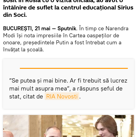
sosit în Rusia cu o vizită oficială, au avut o
întălnire de suflet la centrul educațional Sirius
din Soci.
BUCUREȘTI, 21 mai — Sputnik
. În timp ce Narendra
Modi își nota impresiile în Cartea oaspeților de
onoare, președintele Putin a fost întrebat cum a
învățat la școală.
”Se putea și mai bine. Ar fi trebuit să lucrez
mai mult asupra mea”, a răspuns șeful de
stat, citat de
RIA Novosti
.