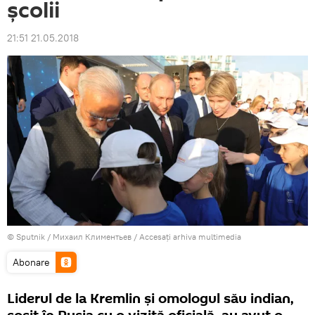
școlii
21:51 21.05.2018
© Sputnik / Михаил Климентьев
/
Accesați arhiva multimedia
Abonare
Liderul de la Kremlin și omologul său indian,