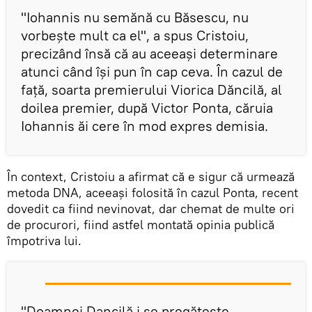
"Iohannis nu semănă cu Băsescu, nu
vorbește mult ca el", a spus Cristoiu,
precizând însă că au aceeași determinare
atunci când își pun în cap ceva. În cazul de
față, soarta premierului Viorica Dăncilă, al
doilea premier, după Victor Ponta, căruia
Iohannis ăi cere în mod expres demisia.
În context, Cristoiu a afirmat că e sigur că urmează
metoda DNA, aceeași folosită în cazul Ponta, recent
dovedit ca fiind nevinovat, dar chemat de multe ori
de procurori, fiind astfel montată opinia publică
împotriva lui.
"Doamnei Dancilă i se pregătește