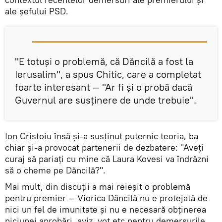
ale șefului PSD.
"E totuși o problemă, că Dăncilă a fost la
Ierusalim", a spus Chitic, care a completat
foarte interesant — "Ar fi și o probă dacă
Guvernul are susținere de unde trebuie".
Ion Cristoiu însă și-a susținut puternic teoria, ba
chiar și-a provocat partenerii de dezbatere: "Aveți
curaj să pariați cu mine că Laura Kovesi va îndrăzni
să o cheme pe Dăncilă?".
Mai mult, din discuții a mai reieșit o problemă
pentru premier — Viorica Dăncilă nu e protejată de
nici un fel de imunitate și nu e necesară obținerea
niciunei aprobări, aviz, vot etc pentru demersurile