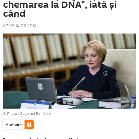
chemarea la DNA", iată și
când
07:07 14.05.2018
© Photo :
Guvernul României
Abonare