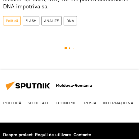
DNA împotriva sa.
Politică
FLASH
ANALIZE
DNA
Moldova-România
POLITICĂ
SOCIETATE
ECONOMIE
RUSIA
INTERNAŢIONAL
Despre proiect
Reguli de utilizare
Contacte