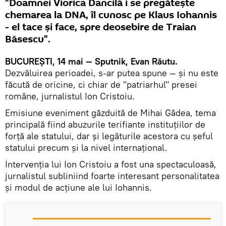
"Doamnei Viorica Dancilă i se pregătește
chemarea la DNA, îl cunosc pe Klaus Iohannis
- el tace și face, spre deosebire de Traian
Băsescu".
BUCUREȘTI, 14 mai — Sputnik, Evan Răutu.
Dezvăluirea perioadei, s-ar putea spune — și nu este
făcută de oricine, ci chiar de "patriarhul" presei
române, jurnalistul Ion Cristoiu.
Emisiune eveniment găzduită de Mihai Gâdea, tema
principală fiind abuzurile terifiante instituțiilor de
forță ale statului, dar și legăturile acestora cu șeful
statului precum și la nivel internațional.
Intervenția lui Ion Cristoiu a fost una spectaculoasă,
jurnalistul subliniind foarte interesant personalitatea
și modul de acțiune ale lui Iohannis.