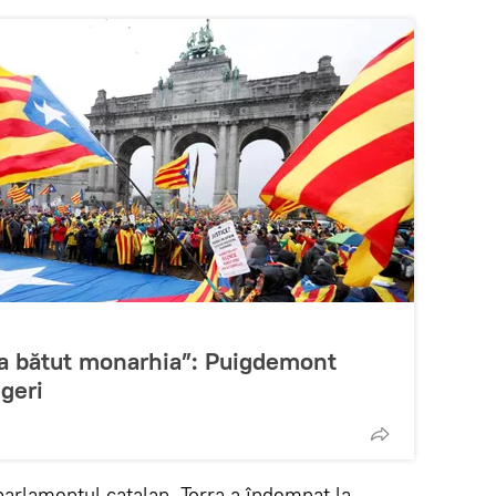
 a bătut monarhia”: Puigdemont
egeri
parlamentul catalan, Torra a îndemnat la