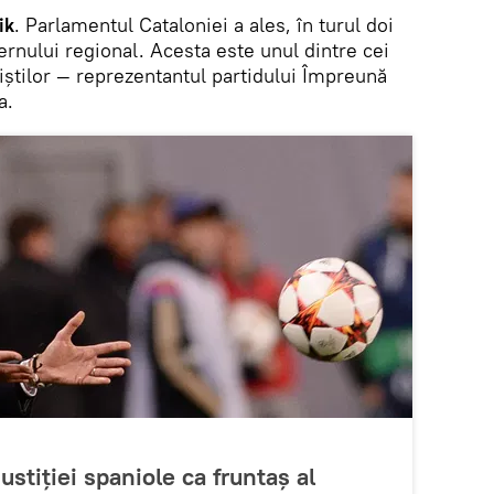
ik
. Parlamentul Cataloniei a ales, în turul doi
vernului regional. Acesta este unul dintre cei
atiștilor — reprezentantul partidului Împreună
a.
justiției spaniole ca fruntaș al