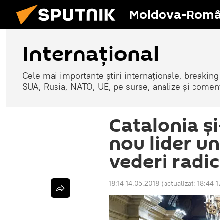
Moldova-Româ
Internaţional
Cele mai importante știri internaționale, breaking
SUA, Rusia, NATO, UE, pe surse, analize și coment
Catalonia și
nou lider un
vederi radic
18:14 14.05.2018
(actualizat:
18:44 1