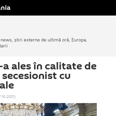
nia
 news, știri externe de ultimă oră, Europa,
arii
-a ales în calitate de
 secesionist cu
ale
7.10.2021
)