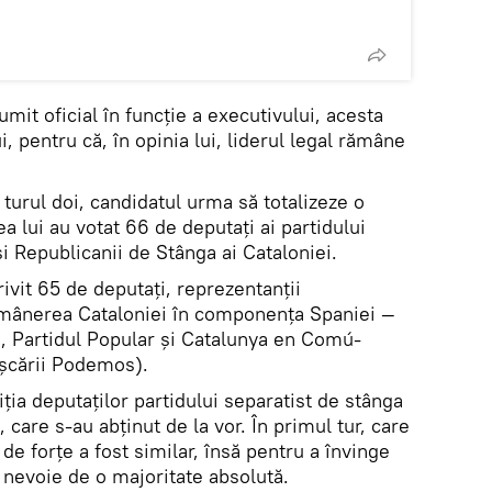
numit oficial în funcție a executivului, acesta
i, pentru că, în opinia lui, liderul legal rămâne
 turul doi, candidatul urma să totalizeze o
a lui au votat 66 de deputați ai partidului
i Republicanii de Stânga ai Cataloniei.
rivit 65 de deputați, reprezentanții
rămânerea Cataloniei în componența Spaniei —
tii, Partidul Popular și Catalunya en Comú-
ișcării Podemos).
iția deputaților partidului separatist de stânga
 care s-au abținut de la vor. În primul tur, care
de forțe a fost similar, însă pentru a învinge
 nevoie de o majoritate absolută.