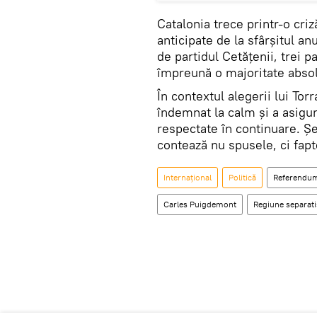
Catalonia trece printr-o cr
anticipate de la sfârșitul an
de partidul Cetățenii, trei p
împreună o majoritate abso
În contextul alegerii lui Tor
îndemnat la calm și a asigurat
respectate în continuare. Șe
contează nu spusele, ci fapte
Internaţional
Politică
Referendum
Carles Puigdemont
Regiune separati