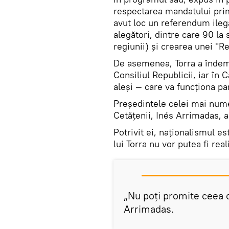
respectarea mandatului primi
avut loc un referendum ilega
alegători, dintre care 90 l
regiunii) și crearea unei "Re
De asemenea, Torra a îndemn
Consiliul Republicii, iar în 
aleși — care va funcționa pa
Președintele celei mai nume
Cetățenii, Inés Arrimadas, a
Potrivit ei, naționalismul es
lui Torra nu vor putea fi rea
„Nu poți promite ceea ce
Arrimadas.