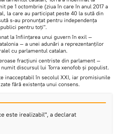
t pe 1 octombrie (ziua în care în anul 2017 a
l, la care au participat peste 40 la sută din
a sută s-au pronunțat pentru independența
publici pentru toți".
at la înființarea unui guvern în exil —
Catalonia — a unei adunări a reprezentanților
ralel cu parlamentul catalan.
roase fracțiuni centriste din parlament —
 numit discursul lui Torra xenofob și populist.
te inacceptabil în secolul XXI, iar promisiunile
lizate fără existența unui consens.
 este irealizabil", a declarat