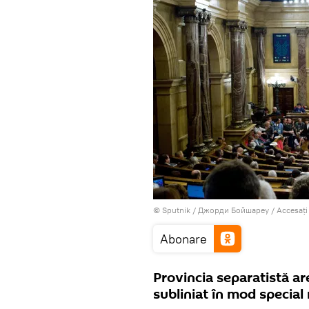
© Sputnik / Джорди Бойшареу
/
Accesați
Abonare
Provincia separatistă are
subliniat în mod special