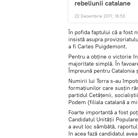
rebeliunii catalane
22 Decembrie 2017, 16:53
În pofida faptului că a fost 
insistă asupra provizoriatulu
a fi Carles Puigdemont.
Pentru a obține o victorie în
majoritate simplă. În favoare
Împreună pentru Catalonia ș
Numirii lui Torra s-au împot
formațiunilor care susțin 
partidul Cetățenii, socialiș
Podem (filiala catalană a m
Foarte importantă a fost poț
Candidatul Unității Populare,
a avut loc sâmbătă, raportul 
în acea fază candidatul avea