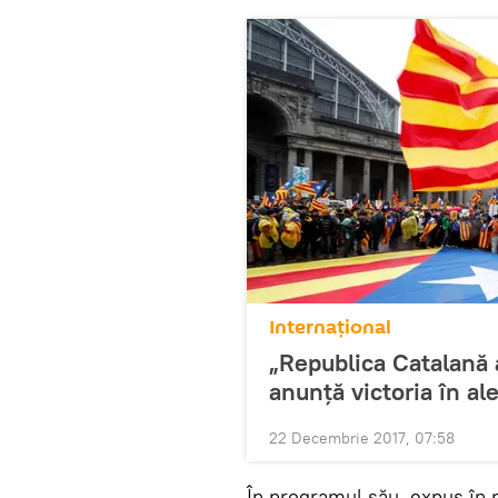
Internaţional
„Republica Catalană
anunță victoria în al
22 Decembrie 2017, 07:58
În programul său, expus în 