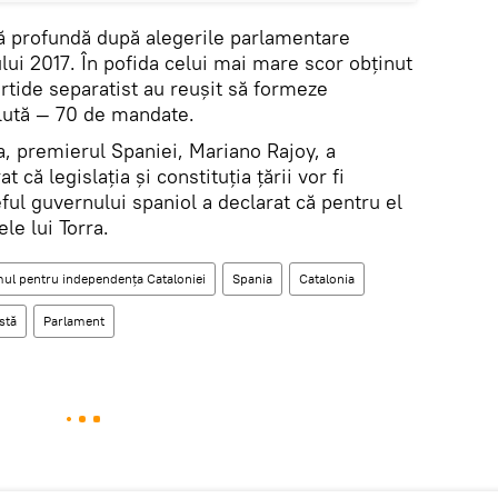
iză profundă după alegerile parlamentare
ului 2017. În pofida celui mai mare scor obținut
artide separatist au reușit să formeze
lută — 70 de mandate.
ra, premierul Spaniei, Mariano Rajoy, a
 că legislația și constituția țării vor fi
ful guvernului spaniol a declarat că pentru el
le lui Torra.
ul pentru independența Cataloniei
Spania
Catalonia
stă
Parlament