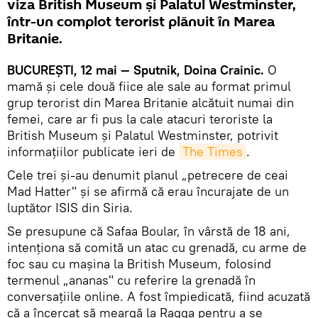
viza British Museum și Palatul Westminster,
într-un complot terorist plănuit în Marea
Britanie.
BUCUREŞTI, 12 mai — Sputnik, Doina Crainic.
O
mamă și cele două fiice ale sale au format primul
grup terorist din Marea Britanie alcătuit numai din
femei, care ar fi pus la cale atacuri teroriste la
British Museum și Palatul Westminster, potrivit
informaţiilor publicate ieri de
The Times
.
Cele trei şi-au denumit planul „petrecere de ceai
Mad Hatter" și se afirmă că erau încurajate de un
luptător ISIS din Siria.
Se presupune că Safaa Boular, în vârstă de 18 ani,
intenționa să comită un atac cu grenadă, cu arme de
foc sau cu maşina la British Museum, folosind
termenul „ananas" cu referire la grenadă în
conversațiile online. A fost împiedicată, fiind acuzată
că a încercat să meargă la Raqqa pentru a se