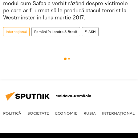
modul cum Safaa a vorbit râzând despre victimele
pe care ar fi urmat să le producă atacul terorist la
Westminster în luna martie 2017.
Internaţional
Români în Londra & Brexit
FLASH
Moldova-România
POLITICĂ
SOCIETATE
ECONOMIE
RUSIA
INTERNAŢIONAL