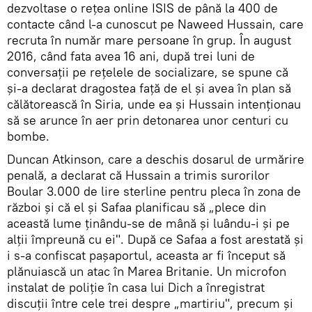
dezvoltase o rețea online ISIS de până la 400 de
contacte când l-a cunoscut pe Naweed Hussain, care
recruta în număr mare persoane în grup. În august
2016, când fata avea 16 ani, după trei luni de
conversaţii pe reţelele de socializare, se spune că
și-a declarat dragostea faţă de el și avea în plan să
călătorească în Siria, unde ea și Hussain intenţionau
să se arunce în aer prin detonarea unor centuri cu
bombe.
Duncan Atkinson, care a deschis dosarul de urmărire
penală, a declarat că Hussain a trimis surorilor
Boular 3.000 de lire sterline pentru pleca în zona de
război și că el și Safaa planificau să „plece din
această lume ţinându-se de mână și luându-i şi pe
alții împreună cu ei". După ce Safaa a fost arestată și
i s-a confiscat pașaportul, aceasta ar fi început să
plănuiască un atac în Marea Britanie. Un microfon
instalat de poliţie în casa lui Dich a înregistrat
discuţii între cele trei despre „martiriu", precum şi