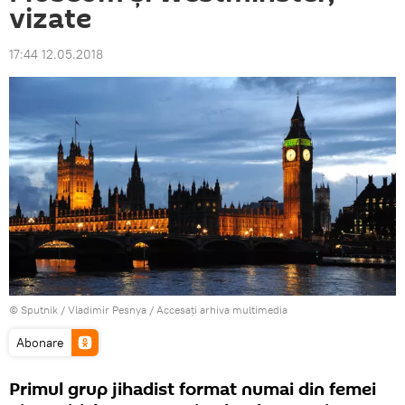
vizate
17:44 12.05.2018
© Sputnik / Vladimir Pesnya
/
Accesați arhiva multimedia
Abonare
Primul grup jihadist format numai din femei