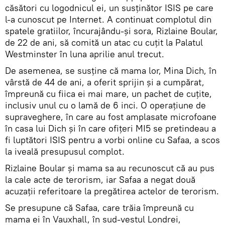
căsători cu logodnicul ei, un susținător ISIS pe care
l-a cunoscut pe Internet. A continuat complotul din
spatele gratiilor, încurajându-şi sora, Rizlaine Boular,
de 22 de ani, să comită un atac cu cuţit la Palatul
Westminster în luna aprilie anul trecut.
De asemenea, se susţine că mama lor, Mina Dich, în
vârstă de 44 de ani, a oferit sprijin și a cumpărat,
împreună cu fiica ei mai mare, un pachet de cuțite,
inclusiv unul cu o lamă de 6 inci. O operațiune de
supraveghere, în care au fost amplasate microfoane
în casa lui Dich şi în care ofițeri MI5 se pretindeau a
fi luptători ISIS pentru a vorbi online cu Safaa, a scos
la iveală presupusul complot.
Rizlaine Boular și mama sa au recunoscut că au pus
la cale acte de terorism, iar Safaa a negat două
acuzații referitoare la pregătirea actelor de terorism.
Se presupune că Safaa, care trăia împreună cu
mama ei în Vauxhall, în sud-vestul Londrei,