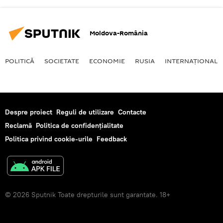
Moldova-România
POLITICĂ
SOCIETATE
ECONOMIE
RUSIA
INTERNAŢIONAL
Despre proiect
Reguli de utilizare
Contacte
Reclamă
Politica de confidențialitate
Politica privind cookie-urile
Feedback
© 2026 Sputnik Toate drepturile sunt garantate. 18+