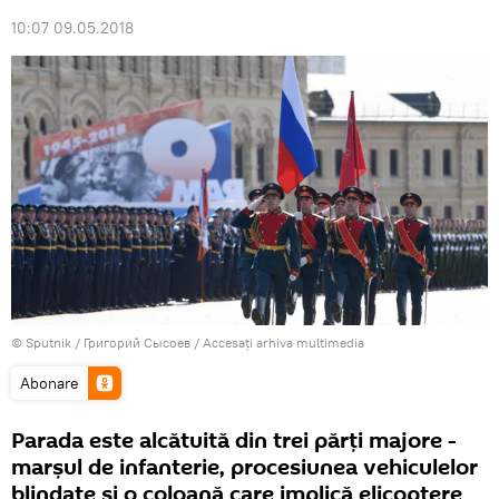
10:07 09.05.2018
© Sputnik / Григорий Сысоев
/
Accesați arhiva multimedia
Abonare
Parada este alcătuită din trei părți majore -
marșul de infanterie, procesiunea vehiculelor
blindate și o coloană care implică elicoptere