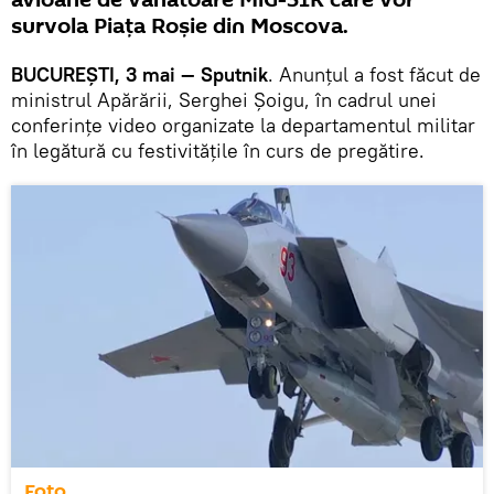
avioane de vânătoare MiG-31K care vor
survola Piața Roșie din Moscova.
BUCUREȘTI, 3 mai — Sputnik
. Anunțul a fost făcut de
ministrul Apărării, Serghei Șoigu, în cadrul unei
conferințe video organizate la departamentul militar
în legătură cu festivitățile în curs de pregătire.
Foto