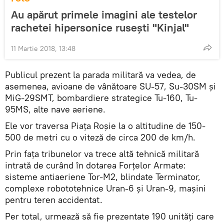
Au apărut primele imagini ale testelor
rachetei hipersonice rusești "Kinjal"
11 Martie 2018, 13:48
Publicul prezent la parada militară va vedea, de
asemenea, avioane de vânătoare SU-57, Su-30SM și
MiG-29SMT, bombardiere strategice Tu-160, Tu-
95MS, alte nave aeriene.
Ele vor traversa Piața Roșie la o altitudine de 150-
500 de metri cu o viteză de circa 200 de km/h.
Prin fața tribunelor va trece altă tehnică militară
intrată de curând în dotarea Forțelor Armate:
sisteme antiaeriene Tor-M2, blindate Terminator,
complexe robototehnice Uran-6 și Uran-9, mașini
pentru teren accidentat.
Per total, urmează să fie prezentate 190 unități care