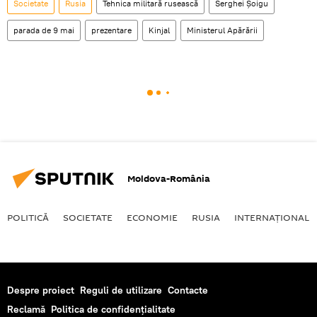
Societate
Rusia
Tehnica militară rusească
Serghei Șoigu
parada de 9 mai
prezentare
Kinjal
Ministerul Apărării
Moldova-România
POLITICĂ
SOCIETATE
ECONOMIE
RUSIA
INTERNAŢIONAL
Despre proiect
Reguli de utilizare
Contacte
Reclamă
Politica de confidențialitate