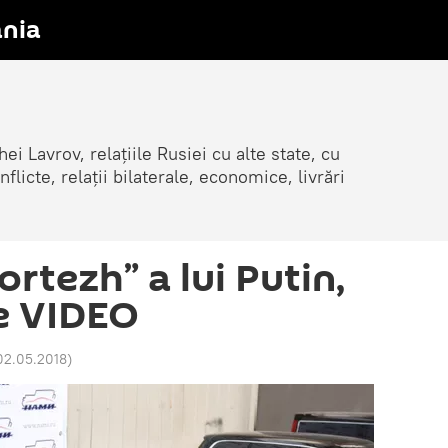
nia
ei Lavrov, relațiile Rusiei cu alte state, cu
cte, relații bilaterale, economice, livrări
rtezh” a lui Putin,
e VIDEO
02.05.2018
)