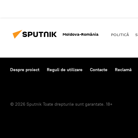
Moldova-România
POLITICĂ
S
Despre proiect
Reguli de utilizare
Contacte
Reclamă
© 2026 Sputnik Toate drepturile sunt garantate. 18+