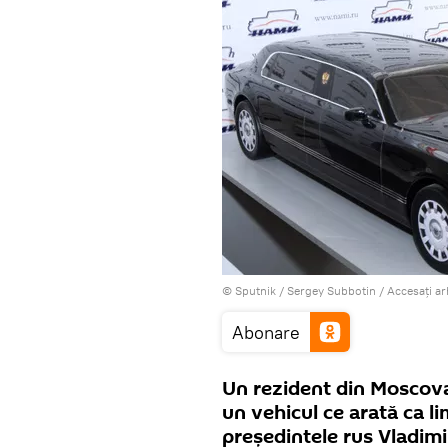
© Sputnik / Sergey Subbotin
/
Accesați a
Abonare
Un rezident din Moscova
un vehicul ce arată ca l
președintele rus Vladimi