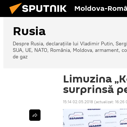
Moldova-Româ
Rusia
Despre Rusia, declarațiile lui Vladimir Putin, Sergh
SUA, UE, NATO, România, Moldova, armament, confli
de gaz
Limuzina „Ko
surprinsă p
15:14 02.05.2018
(actualizat:
16:26 