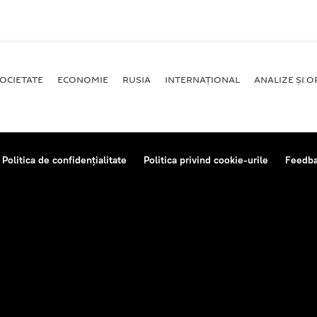
OCIETATE
ECONOMIE
RUSIA
INTERNAŢIONAL
ANALIZE ȘI OP
Politica de confidențialitate
Politica privind cookie-urile
Feedb