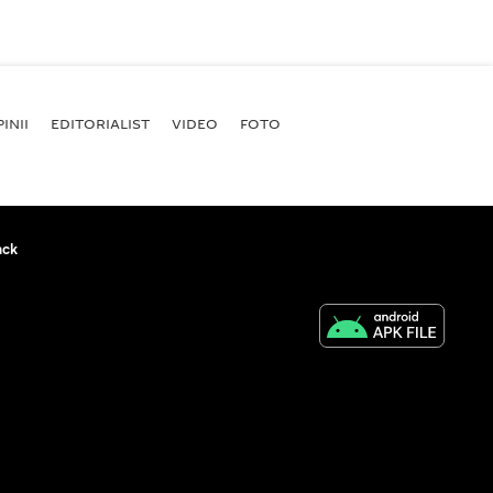
INII
EDITORIALIST
VIDEO
FOTO
ack