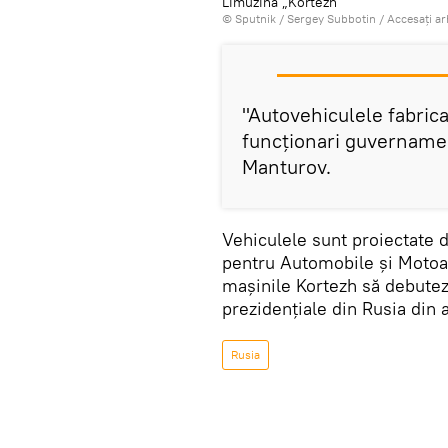
Limuzina „Kortezh”
© Sputnik / Sergey Subbotin
/
Accesați a
"Autovehiculele fabrica
funcționari guvernament
Manturov.
Vehiculele sunt proiectate d
pentru Automobile și Motoar
mașinile Kortezh să debutez
prezidențiale din Rusia din a
Rusia