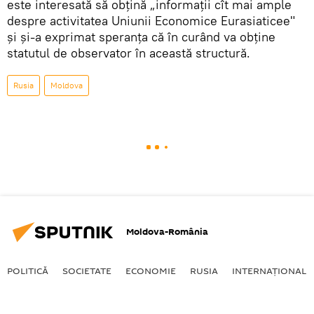
este interesată să obțină „informaţii cît mai ample
despre activitatea Uniunii Economice Eurasiaticee"
și și-a exprimat speranța că în curând va obține
statutul de observator în această structură.
Rusia
Moldova
Moldova-România
POLITICĂ
SOCIETATE
ECONOMIE
RUSIA
INTERNAŢIONAL