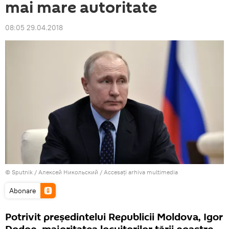
mai mare autoritate
08:05 29.04.2018
© Sputnik / Алексей Никольский
/
Accesați arhiva multimedia
Abonare
Potrivit președintelui Republicii Moldova, Igor