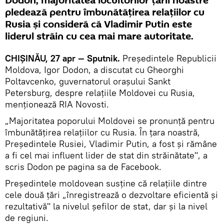
Dodon, majoritatea locuitorilor ţării noastre
pledează pentru îmbunătățirea relațiilor cu
Rusia și consideră că Vladimir Putin este
liderul străin cu cea mai mare autoritate.
CHIȘINĂU, 27 apr — Sputnik.
Președintele Republicii
Moldova, Igor Dodon, a discutat cu Gheorghi
Poltavcenko, guvernatorul orașului Sankt
Petersburg, despre relațiile Moldovei cu Rusia,
menționează RIA Novosti.
„Majoritatea poporului Moldovei se pronunță pentru
îmbunătățirea relațiilor cu Rusia. În ţara noastră,
Președintele Rusiei, Vladimir Putin, a fost şi rămâne
a fi cel mai influent lider de stat din străinătate", a
scris Dodon pe pagina sa de Facebook.
Președintele moldovean susține că relațiile dintre
cele două țări „înregistrează o dezvoltare eficientă și
rezultativă" la nivelul șefilor de stat, dar și la nivel
de regiuni.