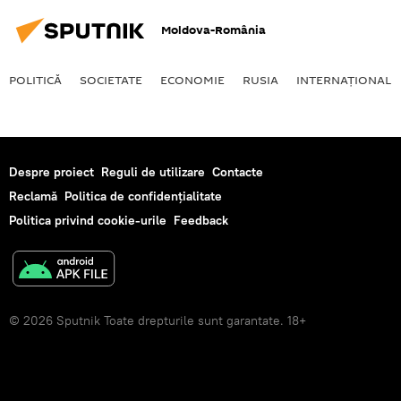
Moldova-România
POLITICĂ
SOCIETATE
ECONOMIE
RUSIA
INTERNAŢIONAL
Despre proiect
Reguli de utilizare
Contacte
Reclamă
Politica de confidențialitate
Politica privind cookie-urile
Feedback
© 2026 Sputnik Toate drepturile sunt garantate. 18+