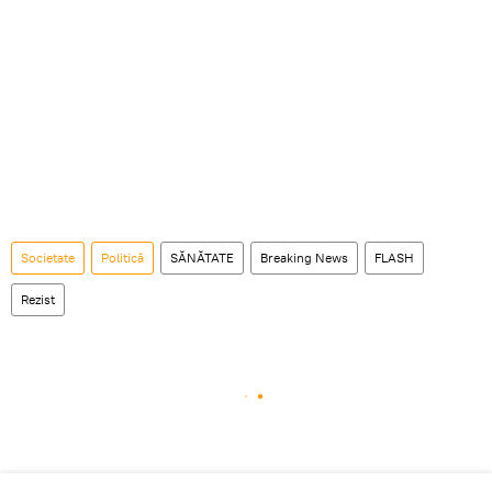
Societate
Politică
SĂNĂTATE
Breaking News
FLASH
Rezist