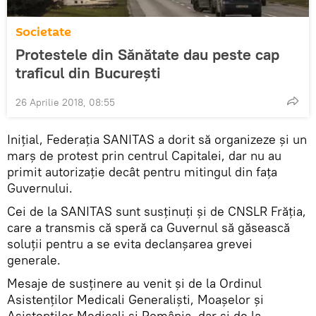
Societate
Protestele din Sănătate dau peste cap
traficul din București
26 Aprilie 2018, 08:55
Iniţial, Federaţia SANITAS a dorit să organizeze şi un
marş de protest prin centrul Capitalei, dar nu au
primit autorizaţie decât pentru mitingul din faţa
Guvernului.
Cei de la SANITAS sunt susţinuţi şi de CNSLR Frăţia,
care a transmis că speră ca Guvernul să găsească
soluţii pentru a se evita declanşarea grevei
generale.
Mesaje de susţinere au venit şi de la Ordinul
Asistenţilor Medicali Generalişti, Moaşelor şi
Asistenţilor Medicali şi România, dar şi de la