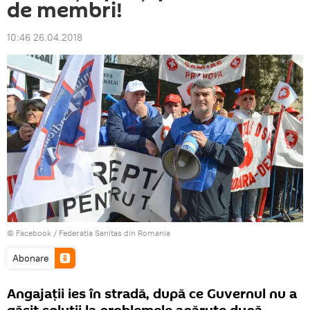
de membri!
10:46 26.04.2018
© Facebook /
Federatia Sanitas din Romania
Abonare
Angajaţii ies în stradă, după ce Guvernul nu a