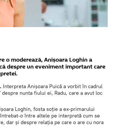
are o moderează, Anișoara Loghin a
ică despre un eveniment important care
rpretei.
.
Interpreta Anișoara Puică a vorbit în cadrul
 despre nunta fiului ei, Radu, care a avut loc
șoara Loghin, fosta soție a ex-primarului
 întrebat-o între altele pe interpretă cum se
e, dar și despre relația pe care o are cu nora