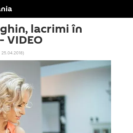
nia
hin, lacrimi în
 - VIDEO
 25.04.2018
)