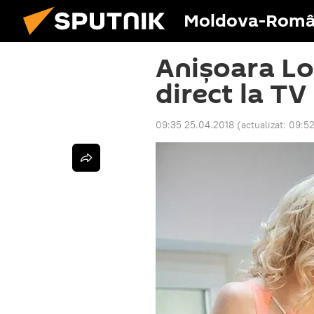
Moldova-Româ
Anișoara Log
direct la TV
09:35 25.04.2018
(actualizat:
09:52