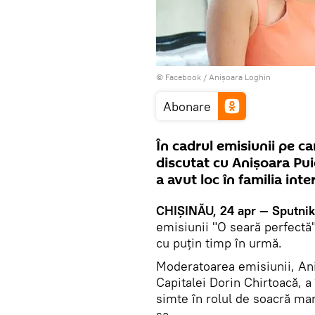
© Facebook /
Anișoara Loghin
Abonare
În cadrul emisiunii pe c
discutat cu Anișoara Pu
a avut loc în familia inte
CHIȘINĂU, 24 apr — Sputnik
emisiunii "O seară perfectă"
cu puțin timp în urmă.
Moderatoarea emisiunii, Ani
Capitalei Dorin Chirtoacă, a
simte în rolul de soacră mar
sa.