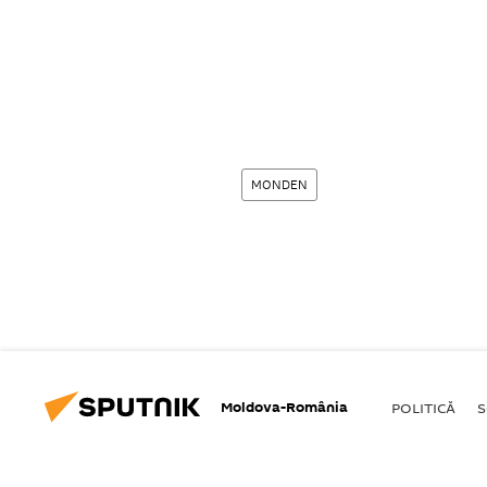
MONDEN
Moldova-România
POLITICĂ
S