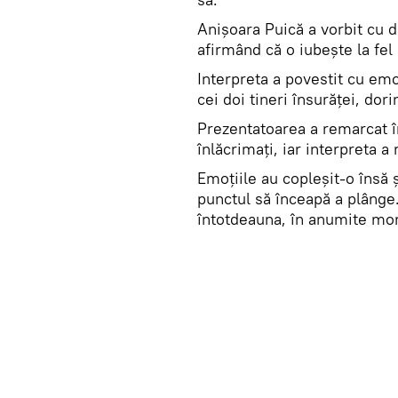
Anișoara Puică a vorbit cu d
afirmând că o iubește la fel 
Interpreta a povestit cu em
cei doi tineri însurăței, dor
Prezentatoarea a remarcat î
înlăcrimați, iar interpreta 
Emoțiile au copleșit-o însă 
punctul să înceapă a plânge
întotdeauna, în anumite mo