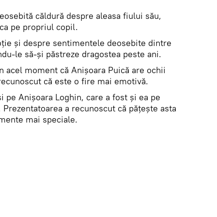
eosebită căldură despre aleasa fiului său,
ca pe propriul copil.
oție și despre sentimentele deosebite dintre
indu-le să-și păstreze dragostea peste ani.
n acel moment că Anișoara Puică are ochii
a recunoscut că este o fire mai emotivă.
și pe Anișoara Loghin, care a fost și ea pe
. Prezentatoarea a recunoscut că pățește asta
mente mai speciale.