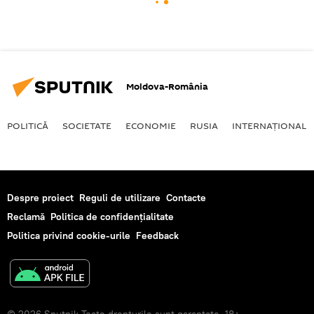
Moldova-România
POLITICĂ
SOCIETATE
ECONOMIE
RUSIA
INTERNAŢIONAL
Despre proiect
Reguli de utilizare
Contacte
Reclamă
Politica de confidențialitate
Politica privind cookie-urile
Feedback
© 2026 Sputnik Toate drepturile sunt garantate. 18+