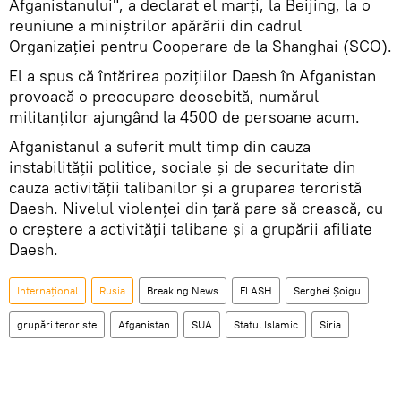
Afganistanului", a declarat el marți, la Beijing, la o
reuniune a miniștrilor apărării din cadrul
Organizației pentru Cooperare de la Shanghai (SCO).
El a spus că întărirea pozițiilor Daesh în Afganistan
provoacă o preocupare deosebită, numărul
militanților ajungând la 4500 de persoane acum.
Afganistanul a suferit mult timp din cauza
instabilității politice, sociale și de securitate din
cauza activității talibanilor și a gruparea teroristă
Daesh. Nivelul violenței din țară pare să crească, cu
o creștere a activității talibane și a grupării afiliate
Daesh.
Internaţional
Rusia
Breaking News
FLASH
Serghei Șoigu
grupări teroriste
Afganistan
SUA
Statul Islamic
Siria