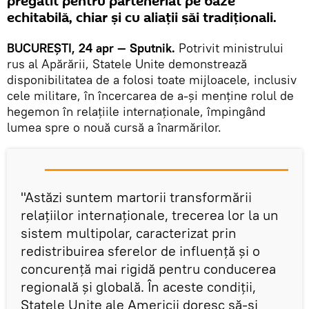
pregătit pentru parteneriat pe baze
echitabilă, chiar și cu aliații săi tradiționali.
BUCUREȘTI, 24 apr — Sputnik.
Potrivit ministrului
rus al Apărării, Statele Unite demonstrează
disponibilitatea de a folosi toate mijloacele, inclusiv
cele militare, în încercarea de a-și menține rolul de
hegemon în relațiile internaționale, împingând
lumea spre o nouă cursă a înarmărilor.
"Astăzi suntem martorii transformării
relațiilor internaționale, trecerea lor la un
sistem multipolar, caracterizat prin
redistribuirea sferelor de influență și o
concurență mai rigidă pentru conducerea
regională și globală. În aceste condiții,
Statele Unite ale Americii doresc să-și