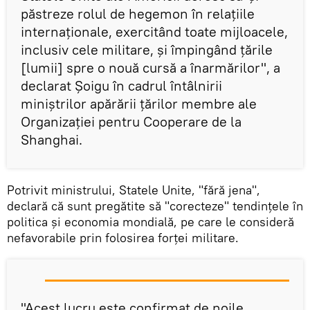
păstreze rolul de hegemon în relațiile
internaționale, exercitând toate mijloacele,
inclusiv cele militare, și împingând țările
[lumii] spre o nouă cursă a înarmărilor", a
declarat Șoigu în cadrul întâlnirii
miniștrilor apărării țărilor membre ale
Organizației pentru Cooperare de la
Shanghai.
Potrivit ministrului, Statele Unite, "fără jena",
declară că sunt pregătite să "corecteze" tendințele în
politica și economia mondială, pe care le consideră
nefavorabile prin folosirea forței militare.
"Acest lucru este confirmat de noile