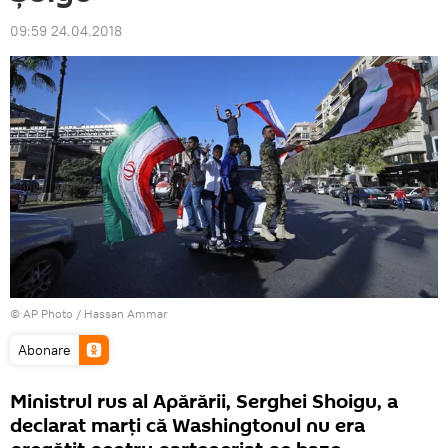
09:59 24.04.2018
© AP Photo / Hassan Ammar
Abonare
Ministrul rus al Apărării, Serghei Shoigu, a
declarat marți că Washingtonul nu era