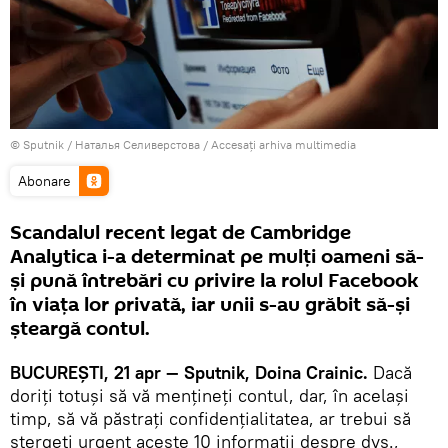
© Sputnik / Наталья Селиверстова
/
Accesați arhiva multimedia
Abonare
Scandalul recent legat de Cambridge
Analytica i-a determinat pe mulți oameni să-
şi pună întrebări cu privire la rolul Facebook
în viața lor privată, iar unii s-au grăbit să-şi
şteargă contul.
BUCUREŞTI, 21 apr — Sputnik, Doina Crainic.
Dacă
doriți totuşi să vă menţineţi contul, dar, în același
timp, să vă păstraţi confidențialitatea, ar trebui să
ştergeţi urgent aceste 10 informaţii despre dvs.,