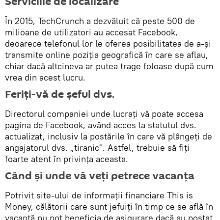
Serviciile de localizare
În 2015, TechCrunch a dezvăluit că peste 500 de
milioane de utilizatori au accesat Facebook,
deoarece telefonul lor le oferea posibilitatea de a-şi
transmite online poziția geografică în care se aflau,
chiar dacă altcineva ar putea trage foloase după cum
vrea din acest lucru.
Feriți-vă de şeful dvs.
Directorul companiei unde lucraţi vă poate accesa
pagina de Facebook, având acces la statutul dvs.
actualizat, inclusiv la postările în care vă plângeți de
angajatorul dvs. „tiranic". Astfel, trebuie să fiţi
foarte atent în privința aceasta.
Când și unde vă veți petrece vacanța
Potrivit site-ului de informaţii financiare This is
Money, călătorii care sunt jefuiţi în timp ce se află în
vacanță nu pot beneficia de asigurare dacă au postat