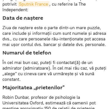
potrivit
Sputnik France
, cu referire la The
Independent:
Data de naştere
Ziua de naștere este o parte dintr-un mare puzzle,
care include și informații cum sunt numele și adresa
dvs., cu care persoanele rău-intenționate pot accesa
mai ușor contul dvs. bancar și datele dvs. personale.
Numarul de telefon
În cel mai bun caz, puteți fi contactat(ă) de un
admirator (admiratoare). În cel mai rău caz, vă puteţi
„alege" cu cineva care vă urmăreşte şi vă sună
constant.
Majoritatea „prietenilor"
Robin Dunbar, profesor de psihologie la
Universitatea Oxford, estimează că oamenii pot
menține aproximativ 150 de relații de prietenie