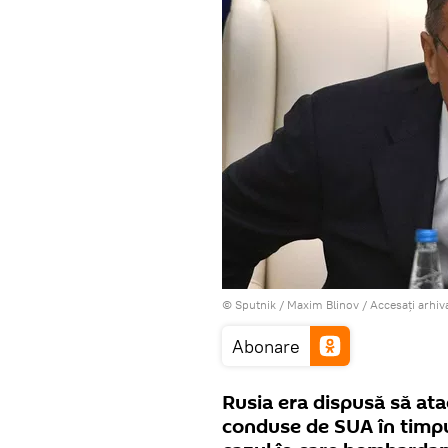
© Sputnik / Maxim Blinov
/
Accesați arhi
Abonare
Rusia era dispusă să atac
conduse de SUA în timpul 