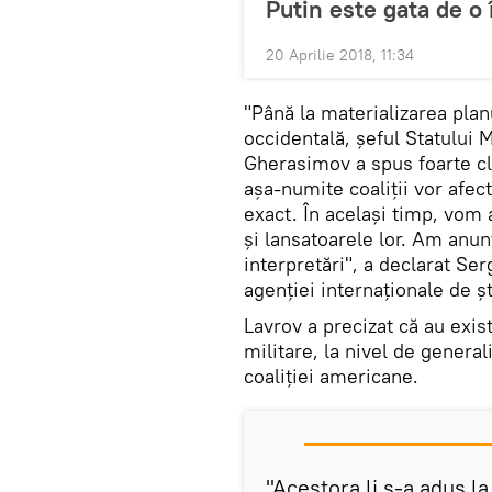
Putin este gata de o
20 Aprilie 2018, 11:34
"Până la materializarea planu
occidentală, șeful Statului 
Gherasimov a spus foarte cla
așa-numite coaliții vor afec
exact. În același timp, vom a
și lansatoarele lor. Am anunț
interpretări", a declarat Se
agenției internaționale de ș
Lavrov a precizat că au exi
militare, la nivel de genera
coaliției americane.
"Acestora li s-a adus la