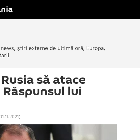
nia
 news, știri externe de ultimă oră, Europa,
arii
 Rusia să atace
 Răspunsul lui
01.11.2021
)