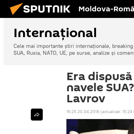
Moldova-Româ
Internaţional
Cele mai importante știri internaționale, breaking
SUA, Rusia, NATO, UE, pe surse, analize și coment
Era dispusă
navele SUA?
Lavrov
16:25 20.04.2018
(actualizat:
15:24 