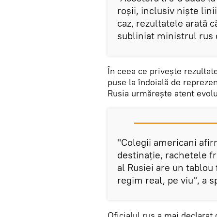
roșii, inclusiv niște lin
caz, rezultatele arată c
subliniat ministrul rus
În ceea ce privește rezultate
puse la îndoială de reprezent
Rusia urmărește atent evoluț
"Colegii americani afir
destinație, rachetele fr
al Rusiei are un tablou 
regim real, pe viu", a s
Oficialul rus a mai declarat