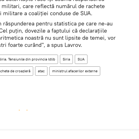
 militari, care reflectă numărul de rachete
 militare a coaliției conduse de SUA.
răspunderea pentru statistica pe care ne-au
Cel puțin, dovezile a faptului că declarațiile
aritmetica noastră nu sunt lipsite de temei, vor
ștri foarte curând", a spus Lavrov.
iria. Tensiunile din provincia Idlib
Siria
SUA
achete de croazieră
atac
ministrul afacerilor externe