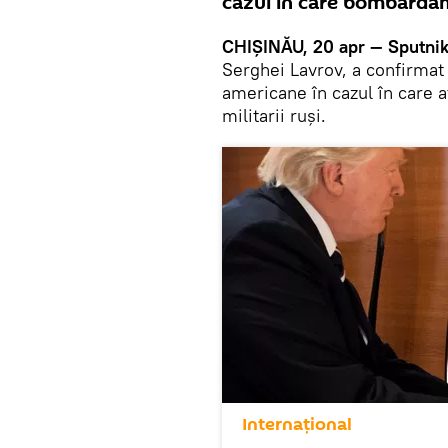
cazul în care bombardame
CHIȘINĂU, 20 apr — Sputnik
Serghei Lavrov, a confirmat
americane în cazul în care at
militarii ruși.
Internaţional