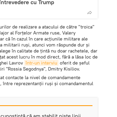
 întrevedere cu Trump
rilor de realizare a atacului de către "troica"
Major al Forțelor Armate ruse, Valery
r că în cazul în care acțiunile militare ale
ta militarii ruși, atunci vom răspunde dur și
lege în calitate de țintă nu doar rachetele, dar
at acest lucru în mod direct, fără a lăsa loc de
rghei Lavrov
într-un interviu
oferit de șeful
tiri "Rossia Segodnya", Dmitry Kisiliov.
stat contacte la nivel de comandamente
li, între reprezentanții ruși și comandamentul
 cunoștință că am stabilit niște linii