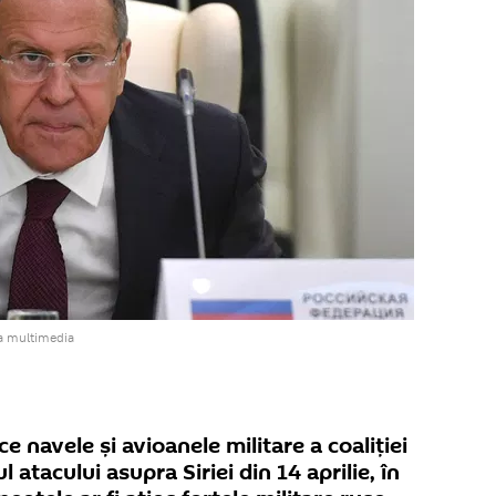
va multimedia
e navele și avioanele militare a coaliției
atacului asupra Siriei din 14 aprilie, în