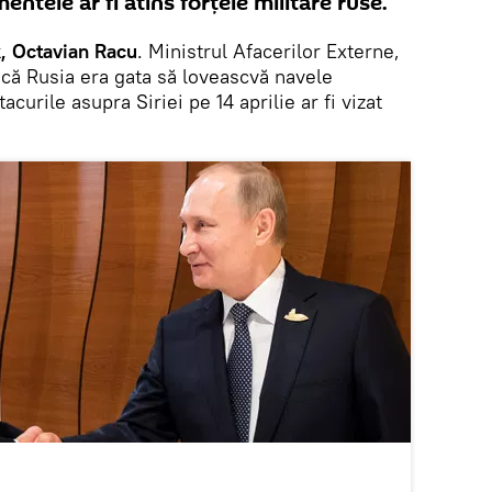
ntele ar fi atins forțele militare ruse.
, Octavian Racu
. Ministrul Afacerilor Externe,
 că Rusia era gata să loveascvă navele
acurile asupra Siriei pe 14 aprilie ar fi vizat