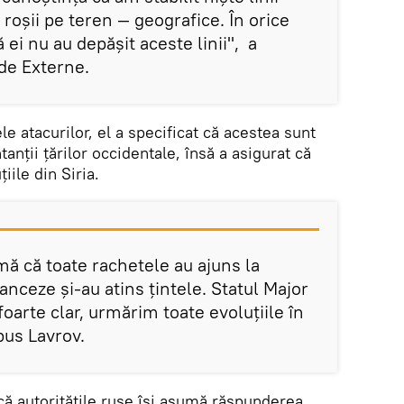
ii roșii pe teren — geografice. În orice
ă ei nu au depășit aceste linii", a
 de Externe.
le atacurilor, el a specificat că acestea sunt
anții țărilor occidentale, însă a asigurat că
iile din Siria.
mă că toate rachetele au ajuns la
anceze și-au atins țintele. Statul Major
foarte clar, urmărim toate evoluțiile în
pus Lavrov.
 că autoritățile ruse își asumă răspunderea