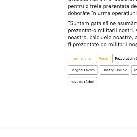
pentru cifrele prezentate de
doborâte în urma operațiunii
"Suntem gata să ne asumăm 
prezentat-o militarii noștri. 
noastre, calculele noastre, 
fi prezentate de militarii no
Internaţional
Rusia
Războiul din S
Serghei Lavrov
Dmitry Kisiliov
r
nave de război