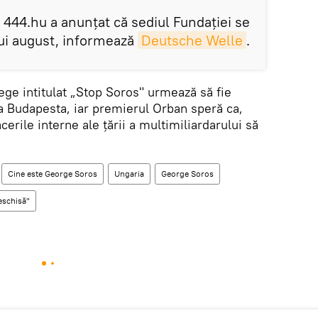
i 444.hu a anunţat că sediul Fundaţiei se
 lui august, informează
Deutsche Welle
.
ege intitulat „Stop Soros" urmează să fie
la Budapesta, iar premierul Orban speră ca,
acerile interne ale ţării a multimiliardarului să
Cine este George Soros
Ungaria
George Soros
eschisă"