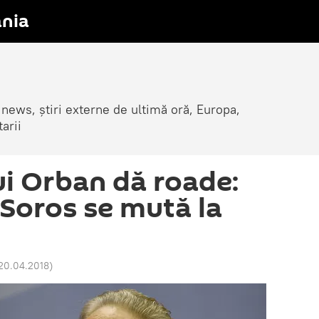
nia
 news, știri externe de ultimă oră, Europa,
arii
i Orban dă roade:
 Soros se mută la
 20.04.2018
)