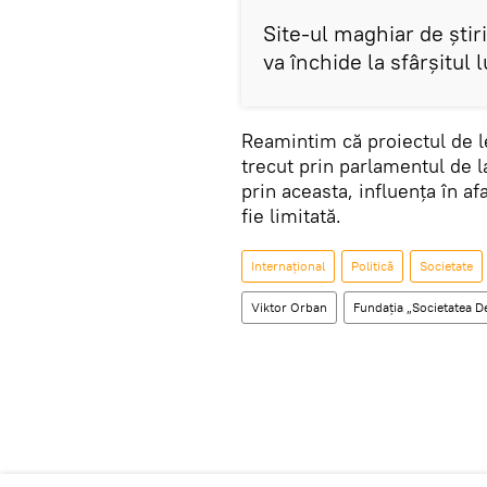
Site-ul maghiar de ştir
va închide la sfârşitul
Reamintim că proiectul de l
trecut prin parlamentul de 
prin aceasta, influenţa în af
fie limitată.
Internaţional
Politică
Societate
Viktor Orban
Fundaţia „Societatea D