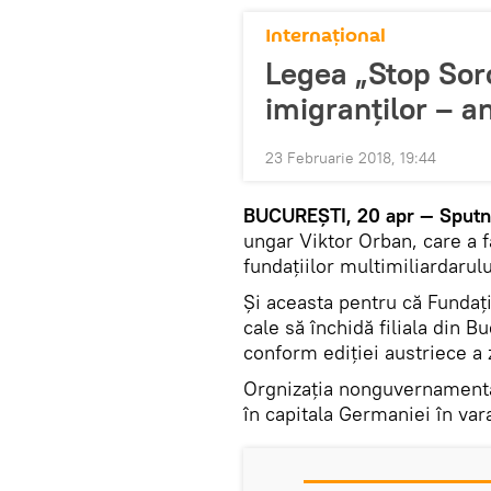
Internaţional
Legea „Stop Soro
imigranţilor – an
23 Februarie 2018, 19:44
BUCUREŞTI, 20 apr — Sputn
ungar Viktor Orban, care a 
fundaţiilor multimiliardarul
Şi aceasta pentru că Fundaţ
cale să închidă filiala din B
conform ediţiei austriece a 
Orgnizaţia nonguvernamenta
în capitala Germaniei în var