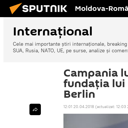
Moldova-Româ
Internaţional
Cele mai importante știri internaționale, breaking
SUA, Rusia, NATO, UE, pe surse, analize și coment
Campania lu
fundaţia lui
Berlin
12:01 20.04.2018
(actualizat:
12:03