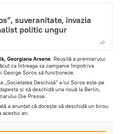
s”, suveranitate, invazia
alist politic ungur
ik, Georgiana Arsene
. Reuşită a premierului
făcut ca întreaga sa campanie împotriva
ui George Soros să funcţioneze.
ia „Societatea Deschisă" a lui Soros este pe
udapesta şi să deschidă una nouă la Berlin,
ziarului Die Presse.
lă a anunţat că doreşte să deschidă un birou
a acestui an.