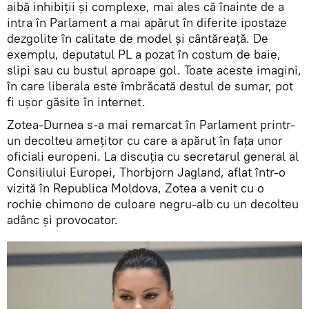
aibă inhibiții și complexe, mai ales că înainte de a
intra în Parlament a mai apărut în diferite ipostaze
dezgolite în calitate de model și cântăreață. De
exemplu, deputatul PL a pozat în costum de baie,
slipi sau cu bustul aproape gol. Toate aceste imagini,
în care liberala este îmbrăcată destul de sumar, pot
fi ușor găsite în internet.
Zotea-Durnea s-a mai remarcat în Parlament printr-
un decolteu amețitor cu care a apărut în fața unor
oficiali europeni. La discuția cu secretarul general al
Consiliului Europei, Thorbjorn Jagland, aflat într-o
vizită în Republica Moldova, Zotea a venit cu o
rochie chimono de culoare negru-alb cu un decolteu
adânc și provocator.