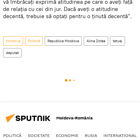
vă îmbrăcați exprimă atitudinea pe care o aveți față
de relația cu cei din jur. Dacă aveți o atitudine
decentă, trebuie să optați pentru o ținută decentă”.
Moldova
Politică
Republica Moldova
Alina Zotea
tatuaj
deputat
Moldova-România
POLITICĂ
SOCIETATE
ECONOMIE
RUSIA
INTERNAŢIONAL