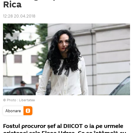
Rica
12:28 20.04.2018
© Photo :
Libertatea
Abonare
Fostul procuror şef al DIICOT o ia pe urmele