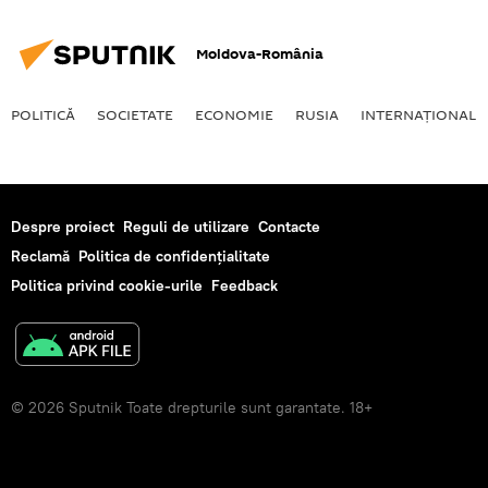
Moldova-România
POLITICĂ
SOCIETATE
ECONOMIE
RUSIA
INTERNAŢIONAL
Despre proiect
Reguli de utilizare
Contacte
Reclamă
Politica de confidențialitate
Politica privind cookie-urile
Feedback
© 2026 Sputnik Toate drepturile sunt garantate. 18+