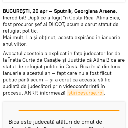
BUCUREŞTI, 20 apr — Sputnik, Georgiana Arsene
.
Incredibil! După ce a fugit în Costa Rica, Alina Bica,
fost procuror şef al DIICOT, acum a cerut statut de
refugiat politic.
Mai mult, l-a şi obţinut, acesta expirând în ianuarie
anul viitor.
Avocatul acesteia a explicat în faţa judecătorilor de
la Înalta Curte de Casaţie şi Justiţie că Alina Bica are
statut de refugiat politic în Costa Rica încă din luna
ianuarie a acestui an — fapt care nu a fost făcut
public până acum — şi a cerut ca aceasta să fie
audiată de judecători prin videoconferinţă în
procesul ANRP, informează
ştiripesurse.ro
.
Bica este judecată alături de omul de