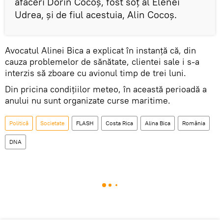
afaceri Dorin Cocoş, fost soţ al Elenei
Udrea, şi de fiul acestuia, Alin Cocoş.
Avocatul Alinei Bica a explicat în instanţă că, din
cauza problemelor de sănătate, clientei sale i s-a
interzis să zboare cu avionul timp de trei luni.
Din pricina condiţiilor meteo, în această perioadă a
anului nu sunt organizate curse maritime.
Politică
Societate
FLASH
Costa Rica
Alina Bica
România
DNA