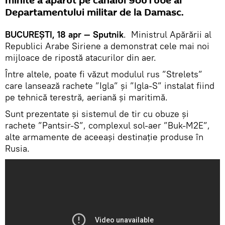
minite a apărut pe canalul YouTube al
Departamentului militar de la Damasc.
BUCUREȘTI, 18 apr — Sputnik
. Ministrul Apărării al
Republici Arabe Siriene a demonstrat cele mai noi
mijloace de ripostă atacurilor din aer.
Între altele, poate fi văzut modulul rus ”Strelets”
care lansează rachete ”Igla” și ”Igla-S” instalat fiind
pe tehnică terestră, aeriană și maritimă.
Sunt prezentate și sistemul de tir cu obuze și
rachete ”Pantsir-S”, complexul sol-aer ”Buk-M2E”,
alte armamente de aceeași destinație produse în
Rusia.