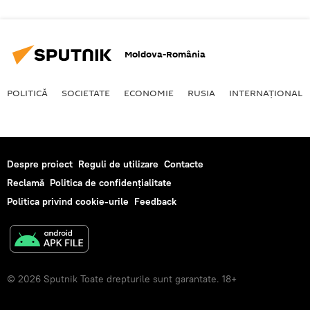
Moldova-România
POLITICĂ
SOCIETATE
ECONOMIE
RUSIA
INTERNAŢIONAL
Despre proiect
Reguli de utilizare
Contacte
Reclamă
Politica de confidențialitate
Politica privind cookie-urile
Feedback
© 2026 Sputnik Toate drepturile sunt garantate. 18+