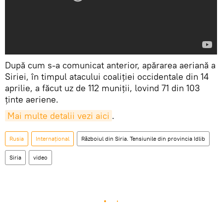
După cum s-a comunicat anterior, apărarea aeriană a
Siriei, în timpul atacului coaliției occidentale din 14
aprilie, a făcut uz de 112 muniții, lovind 71 din 103
ținte aeriene.
Mai multe detalii vezi aici
.
Rusia
Internaţional
Războiul din Siria. Tensiunile din provincia Idlib
Siria
video